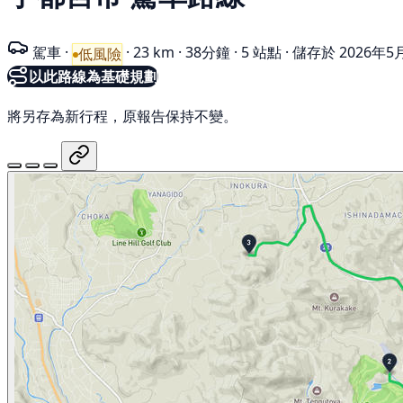
駕車
·
·
23 km
·
38分鐘
·
5 站點
·
儲存於 2026年5
低風險
以此路線為基礎規劃
將另存為新行程，原報告保持不變。