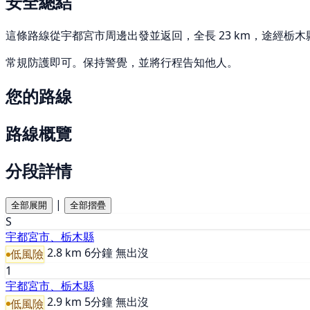
安全總結
這條路線從宇都宮市周邊出發並返回，全長 23 km，途經栃木縣
常規防護即可。保持警覺，並將行程告知他人。
您的路線
路線概覽
分段詳情
|
全部展開
全部摺疊
S
宇都宮市、栃木縣
2.8 km
6分鐘
無出沒
低風險
1
宇都宮市、栃木縣
2.9 km
5分鐘
無出沒
低風險