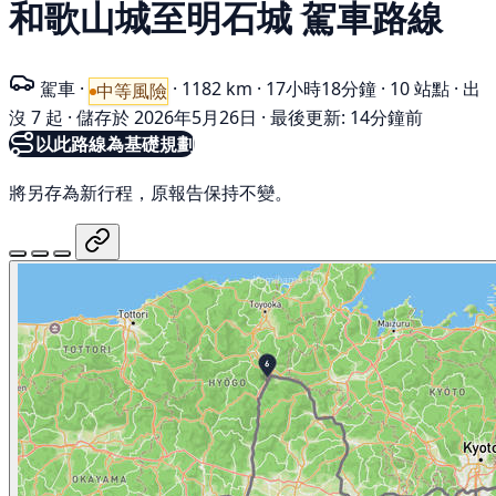
和歌山城至明石城 駕車路線
駕車
·
·
1182 km
·
17小時18分鐘
·
10 站點
·
出
中等風險
沒 7 起
·
儲存於 2026年5月26日
·
最後更新: 14分鐘前
以此路線為基礎規劃
將另存為新行程，原報告保持不變。