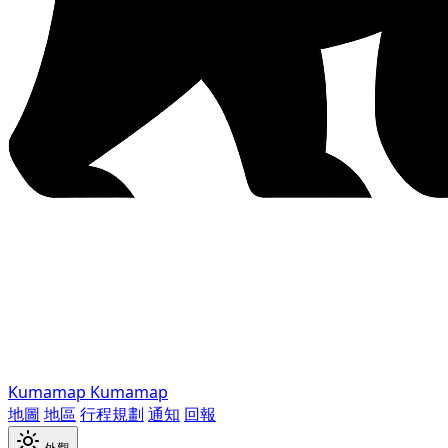
Kumamap
Kumamap
地圖
地區
行程規劃
通知
回報