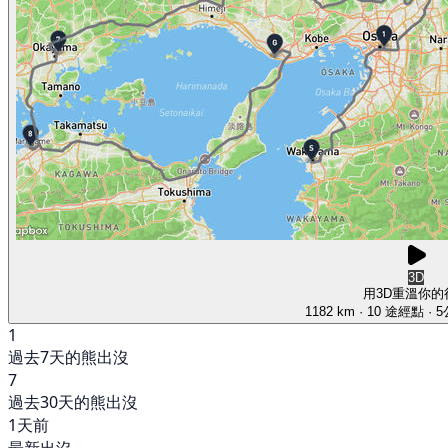
3D
用3D重溫你的
1182 km
· 10 途經點
· 
1
過去7天的熊出沒
7
過去30天的熊出沒
1天前