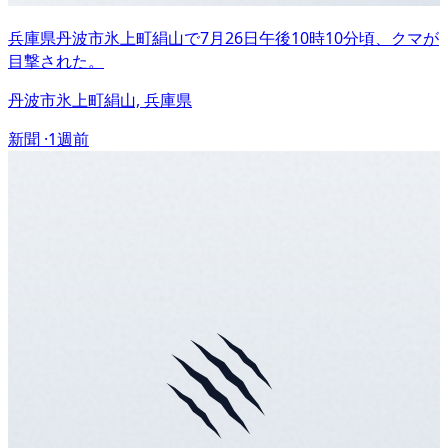
兵庫県丹波市氷上町絹山で7月26日午後10時10分頃、クマが
目撃された。
丹波市氷上町絹山, 兵庫県
新聞 ·
1週前