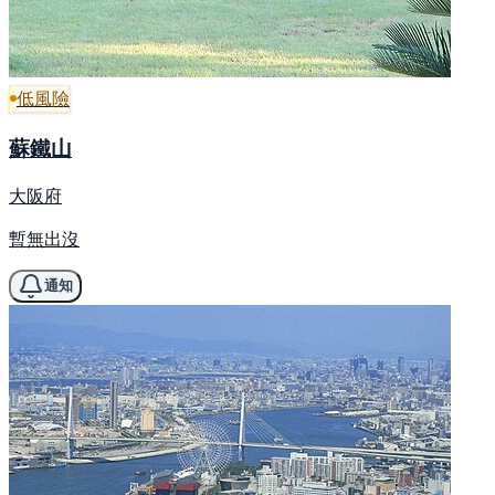
低風險
蘇鐵山
大阪府
暫無出沒
通知