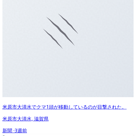
米原市大清水でクマ1頭が移動しているのが目撃された。
米原市大清水, 滋賀県
新聞 ·
3週前