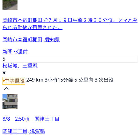
岡崎市本宿町棚田で７月１９日午前２時３０分頃、クマとみ
られる動物が目撃された。
岡崎市本宿町棚田, 愛知県
新聞 ·
3週前
5
松坂城、三重縣
249 km
3小時15分鐘
5 公里內 3 次出沒
中等風險
8/8 2:50頃 関津三丁目
関津三丁目, 滋賀県