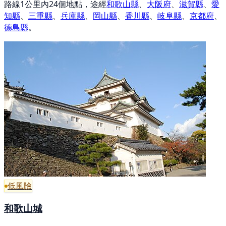
路線1公里內24個地點，途經
和歌山縣
、
大阪府
、
滋賀縣
、
愛
知縣
、
三重縣
、
兵庫縣
、
岡山縣
、
香川縣
、
岐阜縣
、
京都府
、
德島縣
。
低風險
和歌山城