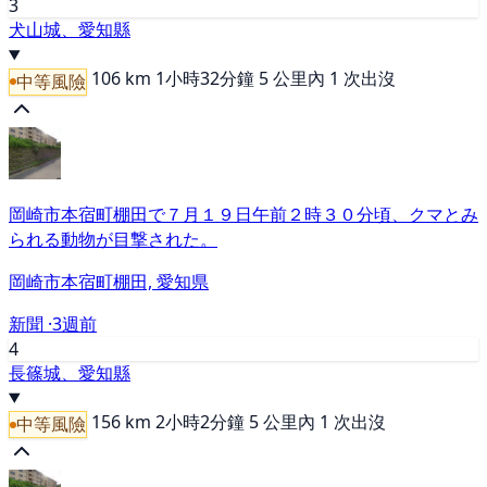
3
犬山城、愛知縣
106 km
1小時32分鐘
5 公里內 1 次出沒
中等風險
岡崎市本宿町棚田で７月１９日午前２時３０分頃、クマとみ
られる動物が目撃された。
岡崎市本宿町棚田, 愛知県
新聞 ·
3週前
4
長篠城、愛知縣
156 km
2小時2分鐘
5 公里內 1 次出沒
中等風險