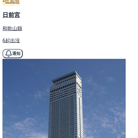
低風險
日前宮
和歌山縣
6起出沒
通知