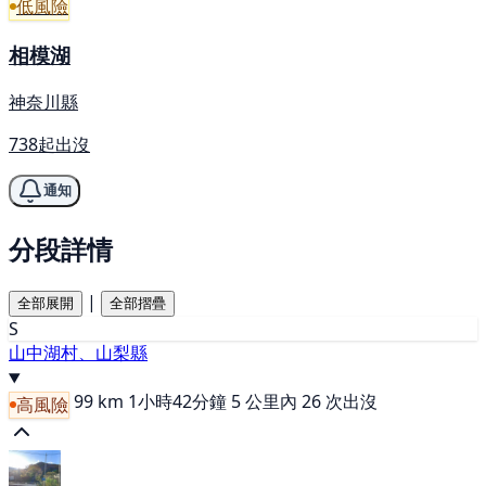
低風險
相模湖
神奈川縣
738起出沒
通知
分段詳情
|
全部展開
全部摺疊
S
山中湖村、山梨縣
99 km
1小時42分鐘
5 公里內 26 次出沒
高風險