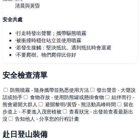
清晨與黃昏
安全共處
·
行走時發出聲響；攜帶驅熊噴霧
·
被衝撞時穩住站立並使用噴霧
·
若發生接觸：堅決抵抗。遇到抵抗時會退避
·
不要爬樹。牠們爬得比你好
安全檢查清單
防熊噴霧 - 隨身攜帶並熟悉使用方法
發出聲音 - 大聲說
話或拍手
食物存放 - 使用防熊罐或懸掛食物
結伴而行 -
熊會避開大群人
避開黎明/黃昏 - 熊活動高峰時間
留在
步道上 - 不要進入茂密植被
查看狀況 - 出發前查看最新出
沒
告知他人 - 分享您的行程計畫
赴日登山裝備