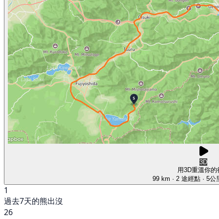
3D
用3D重溫你的
99 km
· 2 途經點
· 5
1
過去7天的熊出沒
26