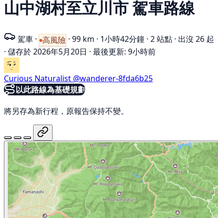
山中湖村至立川市 駕車路線
駕車
·
·
99 km
·
1小時42分鐘
·
2 站點
·
出沒 26 起
高風險
·
儲存於 2026年5月20日
·
最後更新: 9小時前
Curious Naturalist
@wanderer-8fda6b25
以此路線為基礎規劃
將另存為新行程，原報告保持不變。