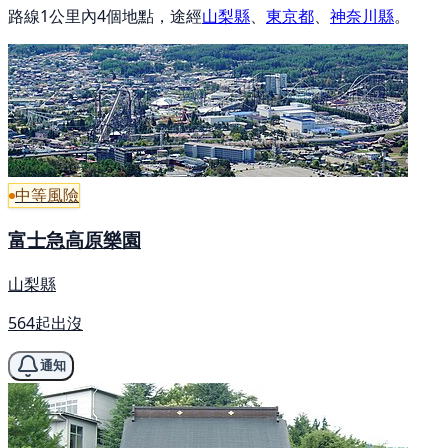
路線1公里內4個地點，途經
山梨縣
、
東京都
、
神奈川縣
。
中等風險
富士急高原樂園
山梨縣
564起出沒
通知