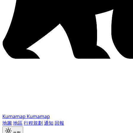
Kumamap
Kumamap
地圖
地區
行程規劃
通知
回報