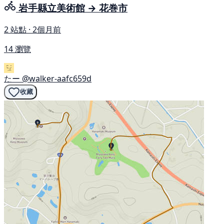
岩手縣立美術館 → 花巻市
2 站點 · 2個月前
14 瀏覽
たー
@walker-aafc659d
收藏