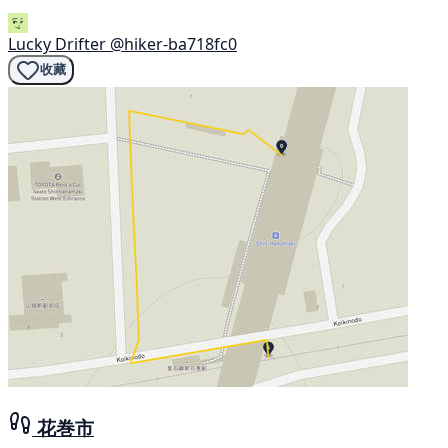
Lucky Drifter
@hiker-ba718fc0
收藏
花巻市