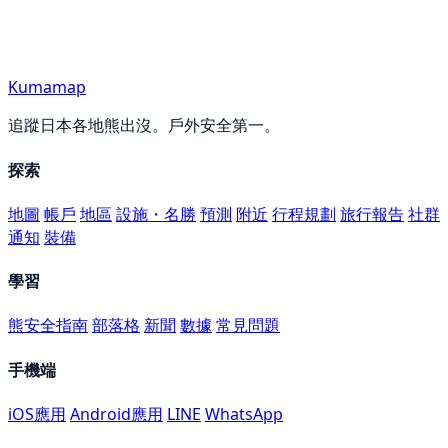
Kumamap
追蹤日本各地熊出沒。戶外安全第一。
探索
地圖
帳戶
地區
設施・名勝
預測
附近
行程規劃
旅行報告
社群
通知
裝備
學習
熊安全指南
部落格
新聞
數據
常見問題
手機端
iOS應用
Android應用
LINE
WhatsApp