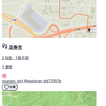
花巻市
2 站點 · 1個月前
7 瀏覽
osanpo_girl
@explorer-dd77097b
收藏