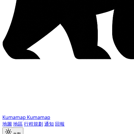
Kumamap
Kumamap
地圖
地區
行程規劃
通知
回報