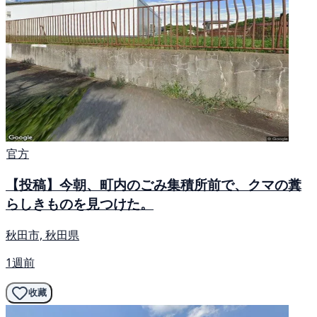
官方
【投稿】今朝、町内のごみ集積所前で、クマの糞
らしきものを見つけた。
秋田市, 秋田県
1週前
收藏