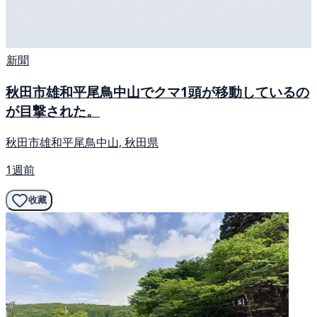
新聞
秋田市雄和平尾鳥中山でクマ1頭が移動しているの
が目撃された。
秋田市雄和平尾鳥中山, 秋田県
1週前
收藏