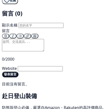
收藏
留言 (0)
顯示名稱
留言
0/2000
Website
發表留言
目前沒有留言。
赴日登山裝備
防熊與登山必備，嚴選自Amazon・Rakuten的高評價商品。