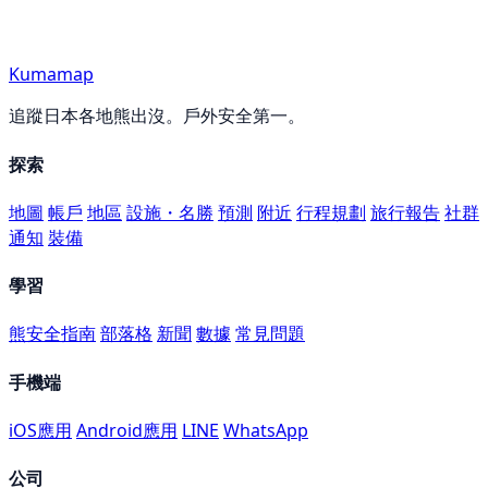
Kumamap
追蹤日本各地熊出沒。戶外安全第一。
探索
地圖
帳戶
地區
設施・名勝
預測
附近
行程規劃
旅行報告
社群
通知
裝備
學習
熊安全指南
部落格
新聞
數據
常見問題
手機端
iOS應用
Android應用
LINE
WhatsApp
公司