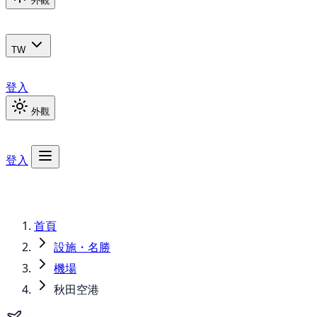
外觀
TW
登入
外觀
登入
首頁
設施・名勝
機場
秋田空港