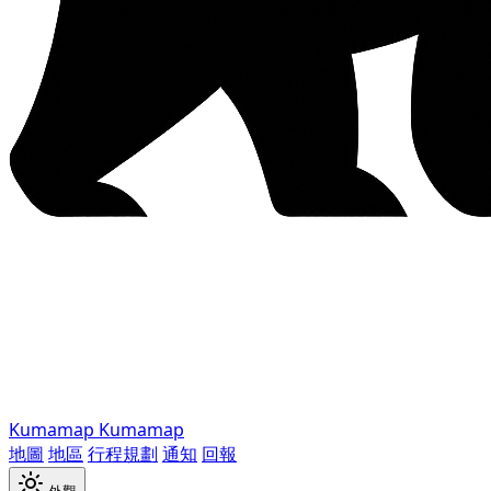
Kumamap
Kumamap
地圖
地區
行程規劃
通知
回報