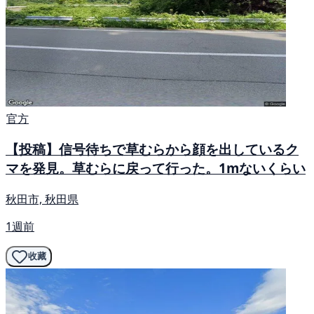
官方
【投稿】信号待ちで草むらから顔を出しているク
マを発見。草むらに戻って行った。1mないくらい
秋田市, 秋田県
1週前
收藏