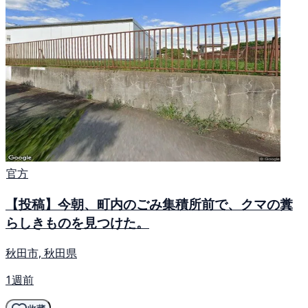
官方
【投稿】今朝、町内のごみ集積所前で、クマの糞
らしきものを見つけた。
秋田市, 秋田県
1週前