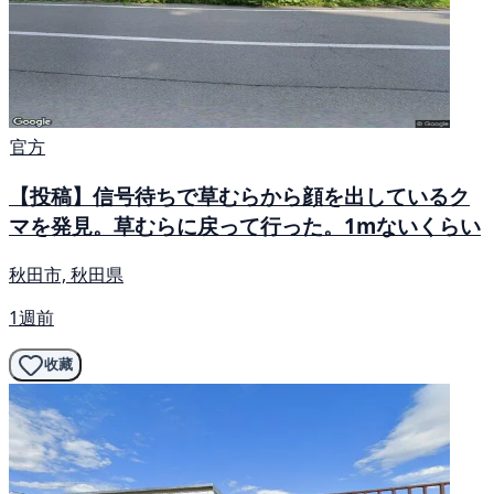
官方
【投稿】信号待ちで草むらから顔を出しているク
マを発見。草むらに戻って行った。1mないくらい
秋田市, 秋田県
1週前
收藏