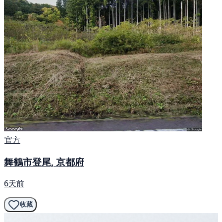
官方
舞鶴市登尾, 京都府
6天前
收藏