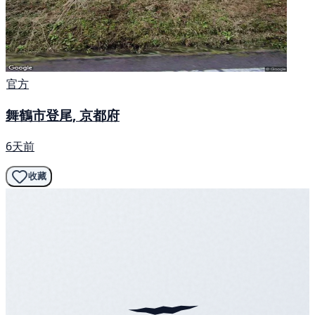
官方
舞鶴市登尾, 京都府
6天前
收藏