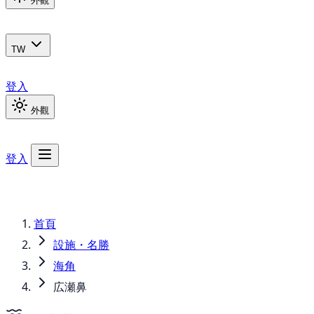
外觀
TW
登入
外觀
登入
首頁
設施・名勝
海角
広瀬鼻