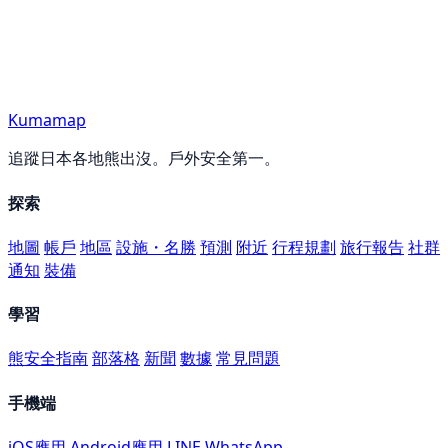
Kumamap
追蹤日本各地熊出沒。戶外安全第一。
探索
地圖
帳戶
地區
設施・名勝
預測
附近
行程規劃
旅行報告
社群
通知
裝備
學習
熊安全指南
部落格
新聞
數據
常見問題
手機端
iOS應用
Android應用
LINE
WhatsApp