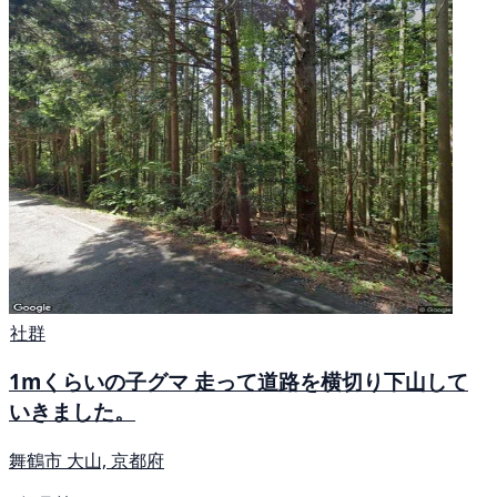
社群
1mくらいの子グマ 走って道路を横切り下山して
いきました。
舞鶴市 大山, 京都府