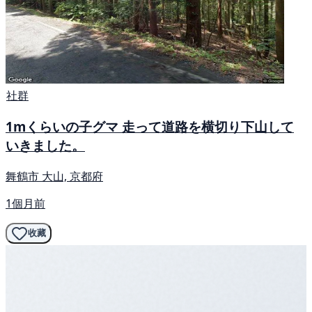
社群
1mくらいの子グマ 走って道路を横切り下山して
いきました。
舞鶴市 大山, 京都府
1個月前
收藏