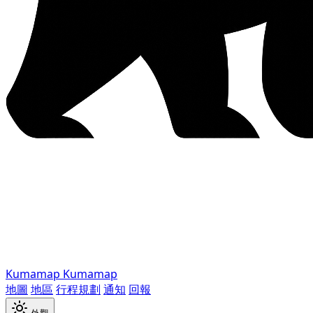
Kumamap
Kumamap
地圖
地區
行程規劃
通知
回報