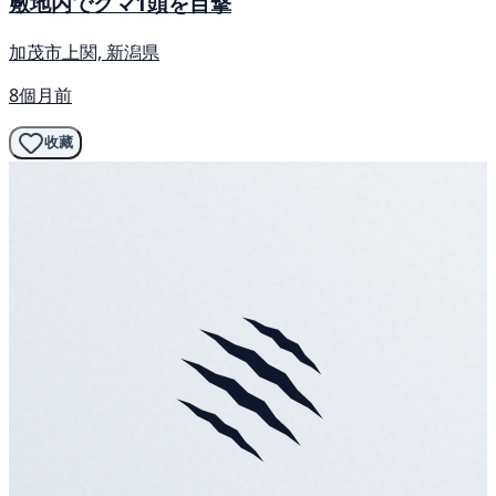
敷地内でクマ1頭を目撃
加茂市上関, 新潟県
8個月前
收藏