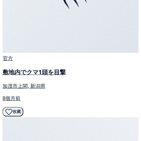
官方
敷地内でクマ1頭を目撃
加茂市上関, 新潟県
8個月前
收藏