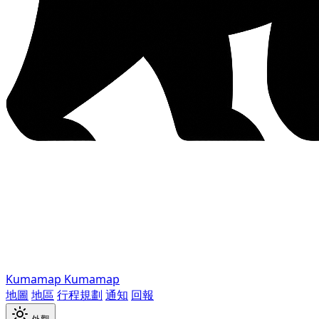
Kumamap
Kumamap
地圖
地區
行程規劃
通知
回報