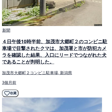
新聞
４日午後10時半前、加茂市大郷町２のコンビニ駐
車場で目撃されたクマは、加茂署と市が防犯カメ
ラを確認した結果、入口にリードでつながれた犬
であることが判明した。
加茂市大郷町２コンビニ駐車場, 新潟県
3個月前
收藏