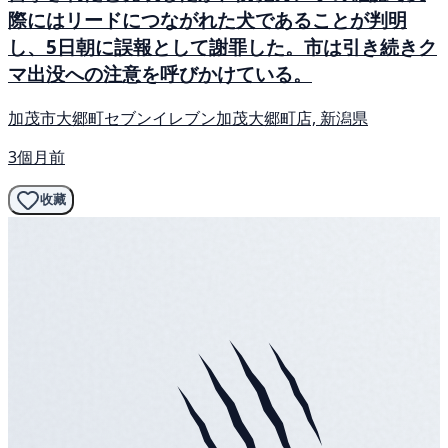
際にはリードにつながれた犬であることが判明
し、5日朝に誤報として謝罪した。市は引き続きク
マ出没への注意を呼びかけている。
加茂市大郷町セブンイレブン加茂大郷町店, 新潟県
3個月前
收藏