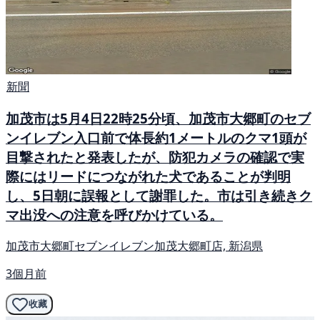
新聞
加茂市は5月4日22時25分頃、加茂市大郷町のセブ
ンイレブン入口前で体長約1メートルのクマ1頭が
目撃されたと発表したが、防犯カメラの確認で実
際にはリードにつながれた犬であることが判明
し、5日朝に誤報として謝罪した。市は引き続きク
マ出没への注意を呼びかけている。
加茂市大郷町セブンイレブン加茂大郷町店, 新潟県
3個月前
收藏