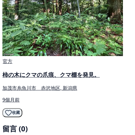
官方
柿の木にクマの爪痕、クマ棚を発見。
加茂市糸魚川市 赤沢地区, 新潟県
9個月前
收藏
留言 (0)