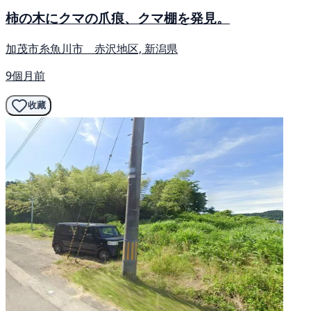
柿の木にクマの爪痕、クマ棚を発見。
加茂市糸魚川市 赤沢地区, 新潟県
9個月前
收藏