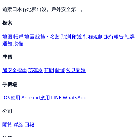
追蹤日本各地熊出沒。戶外安全第一。
探索
地圖
帳戶
地區
設施・名勝
預測
附近
行程規劃
旅行報告
社群
通知
裝備
學習
熊安全指南
部落格
新聞
數據
常見問題
手機端
iOS應用
Android應用
LINE
WhatsApp
公司
關於
聯絡
回報