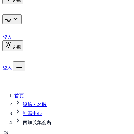
外觀
TW
登入
外觀
登入
首頁
設施・名勝
社區中心
西加茂集会所