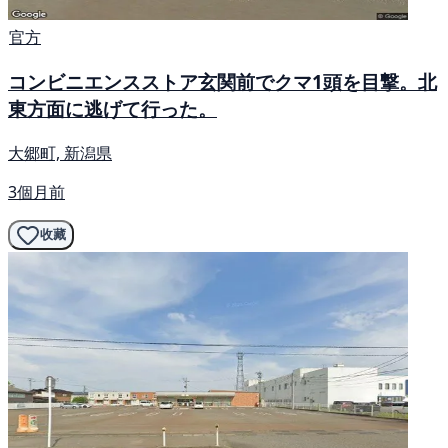
官方
コンビニエンスストア玄関前でクマ1頭を目撃。北
東方面に逃げて行った。
大郷町, 新潟県
3個月前
收藏