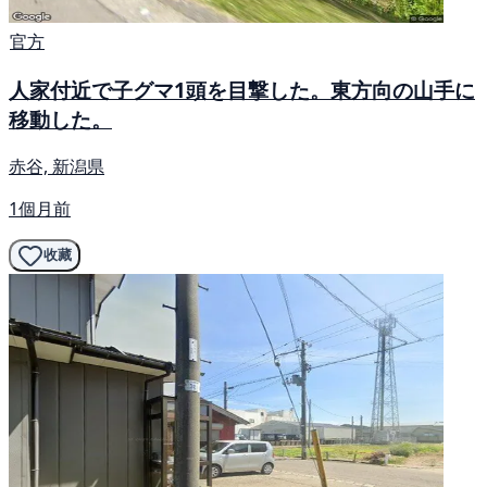
官方
人家付近で子グマ1頭を目撃した。東方向の山手に
移動した。
赤谷, 新潟県
1個月前
收藏