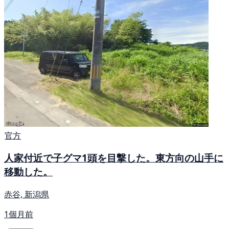
官方
人家付近で子グマ1頭を目撃した。東方向の山手に
移動した。
赤谷, 新潟県
1個月前