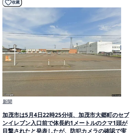
收藏
新聞
加茂市は5月4日22時25分頃、加茂市大郷町のセブ
ンイレブン入口前で体長約1メートルのクマ1頭が
目撃されたと発表したが、防犯カメラの確認で実