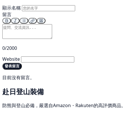
顯示名稱
留言
0/2000
Website
發表留言
目前沒有留言。
赴日登山裝備
防熊與登山必備，嚴選自Amazon・Rakuten的高評價商品。