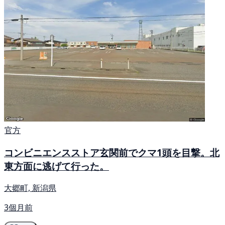
官方
コンビニエンスストア玄関前でクマ1頭を目撃。北
東方面に逃げて行った。
大郷町, 新潟県
3個月前