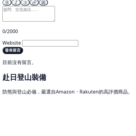
0/2000
Website
發表留言
目前沒有留言。
赴日登山裝備
防熊與登山必備，嚴選自Amazon・Rakuten的高評價商品。