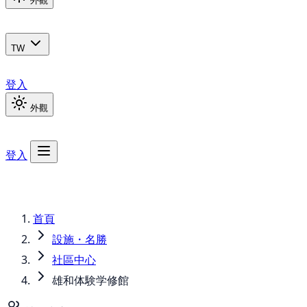
外觀
TW
登入
外觀
登入
首頁
設施・名勝
社區中心
雄和体験学修館