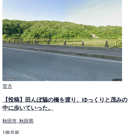
官方
【投稿】田んぼ脇の橋を渡り、ゆっくりと茂みの
中に歩いていった。
秋田市, 秋田県
1個月前