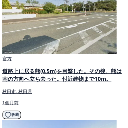
官方
道路上に居る熊(0.5m)を目撃した。その後、熊は
南の方向へ立ち去った。付近建物まで10m。
秋田市, 秋田県
1個月前
收藏