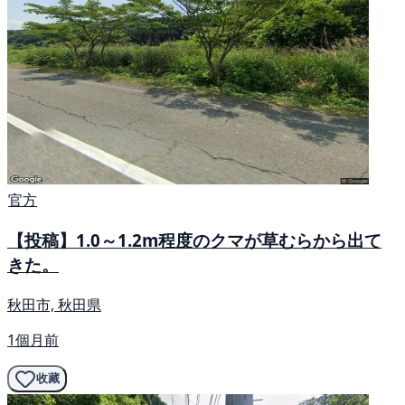
官方
【投稿】1.0～1.2m程度のクマが草むらから出て
きた。
秋田市, 秋田県
1個月前
收藏