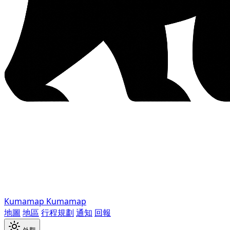
Kumamap
Kumamap
地圖
地區
行程規劃
通知
回報