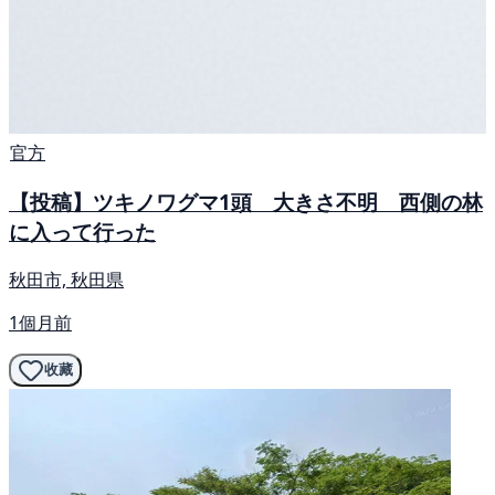
官方
【投稿】ツキノワグマ1頭 大きさ不明 西側の林
に入って行った
秋田市, 秋田県
1個月前
收藏