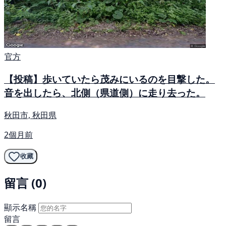
官方
【投稿】歩いていたら茂みにいるのを目撃した。
音を出したら、北側（県道側）に走り去った。
秋田市, 秋田県
2個月前
收藏
留言 (0)
顯示名稱
留言