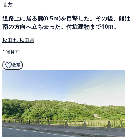
官方
道路上に居る熊(0.5m)を目撃した。その後、熊は
南の方向へ立ち去った。付近建物まで10m。
秋田市, 秋田県
1個月前
收藏