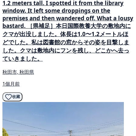
1.2 meters tall. I spotted it from the library
window. It left some droppings on the
premises and then wandered off. What a lousy
bastard. ［県補足］本日国際教養大学の敷地内に
クマが出没しました。体長は1.0〜1.2メートルほ
どでした。私は図書館の窓からその姿を目撃しま
した。クマは敷地内にフンを残し、どこかへ去っ
ていきました。
秋田市, 秋田県
1個月前
收藏