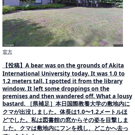
官方
【投稿】A bear was on the grounds of Akita
International University today. It was 1.0 to
1.2 meters tall. I spotted it from the library
window. It left some droppings on the
premises and then wandered off. What a lousy
bastard. ［県補足］本日国際教養大学の敷地内に
クマが出没しました。体長は1.0〜1.2メートルほ
どでした。私は図書館の窓からその姿を目撃しま
した。クマは敷地内にフンを残し、どこかへ去っ