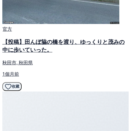
官方
【投稿】田んぼ脇の橋を渡り、ゆっくりと茂みの
中に歩いていった。
秋田市, 秋田県
1個月前
收藏