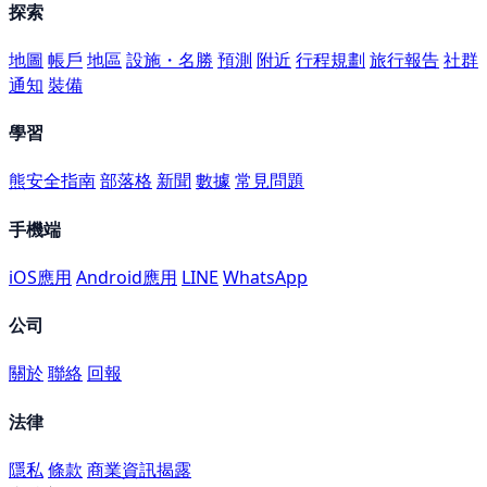
探索
地圖
帳戶
地區
設施・名勝
預測
附近
行程規劃
旅行報告
社群
通知
裝備
學習
熊安全指南
部落格
新聞
數據
常見問題
手機端
iOS應用
Android應用
LINE
WhatsApp
公司
關於
聯絡
回報
法律
隱私
條款
商業資訊揭露