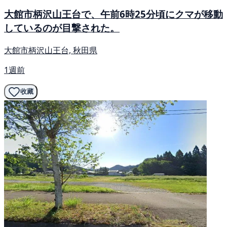
大館市柄沢山王台で、午前6時25分頃にクマが移動
しているのが目撃された。
大館市柄沢山王台, 秋田県
1週前
收藏