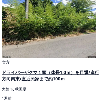
官方
ドライバーがクマ１頭（体長1.0ｍ）を目撃/進行
方向南東/直近民家まで約100ｍ
大館市, 秋田県
1週前