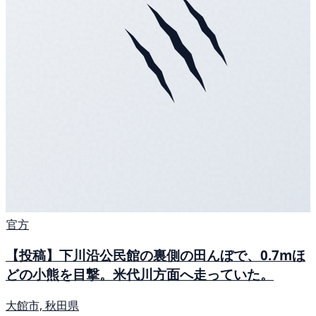
官方
【投稿】下川沿公民館の裏側の田んぼで、0.7mほ
どの小熊を目撃。米代川方面へ走っていた。
大館市, 秋田県