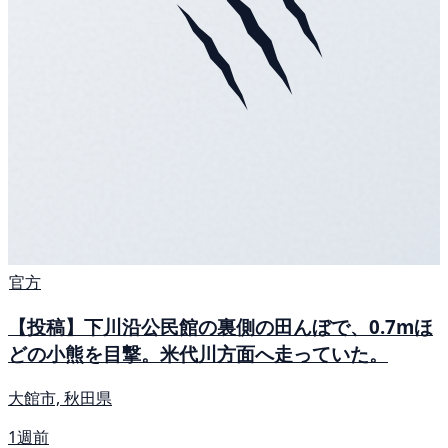
官方
【投稿】下川沿公民館の裏側の田んぼで、0.7mほ
どの小熊を目撃。米代川方面へ走っていた。
大館市, 秋田県
1週前