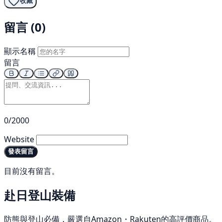
收藏
留言 (0)
顯示名稱
留言
0/2000
Website
發表留言
目前沒有留言。
赴日登山裝備
防熊與登山必備，嚴選自Amazon・Rakuten的高評價商品。