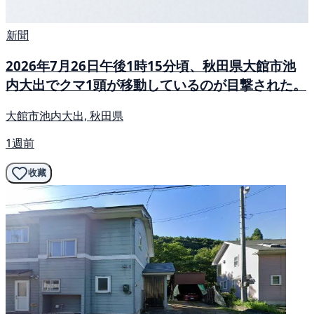
新聞
2026年7月26日午後1時15分頃、秋田県大館市池
内大出でクマ1頭が移動しているのが目撃された。
大館市池内大出, 秋田県
1週前
收藏