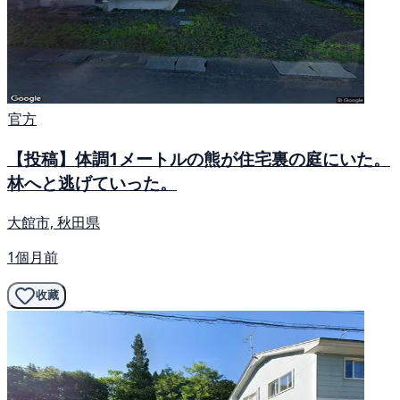
官方
【投稿】体調1メートルの熊が住宅裏の庭にいた。
林へと逃げていった。
大館市, 秋田県
1個月前
收藏