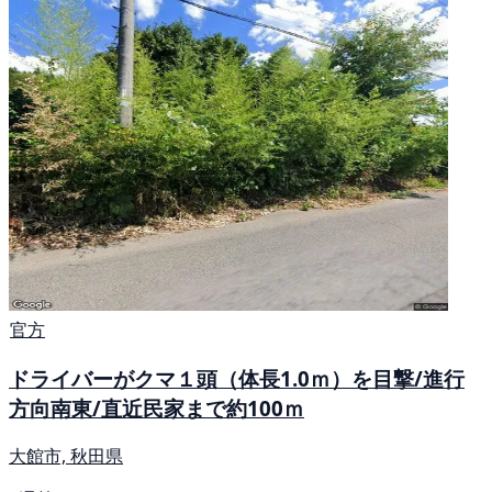
官方
ドライバーがクマ１頭（体長1.0ｍ）を目撃/進行
方向南東/直近民家まで約100ｍ
大館市, 秋田県