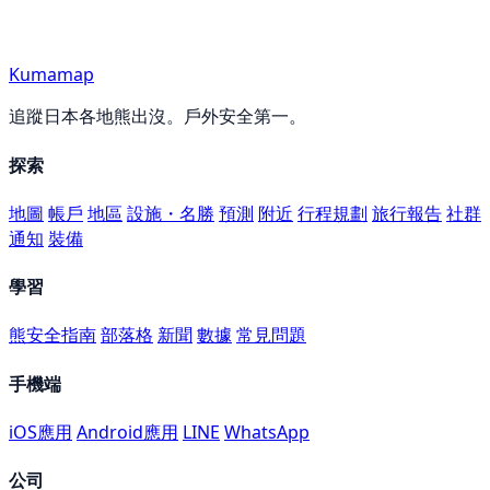
Kumamap
追蹤日本各地熊出沒。戶外安全第一。
探索
地圖
帳戶
地區
設施・名勝
預測
附近
行程規劃
旅行報告
社群
通知
裝備
學習
熊安全指南
部落格
新聞
數據
常見問題
手機端
iOS應用
Android應用
LINE
WhatsApp
公司