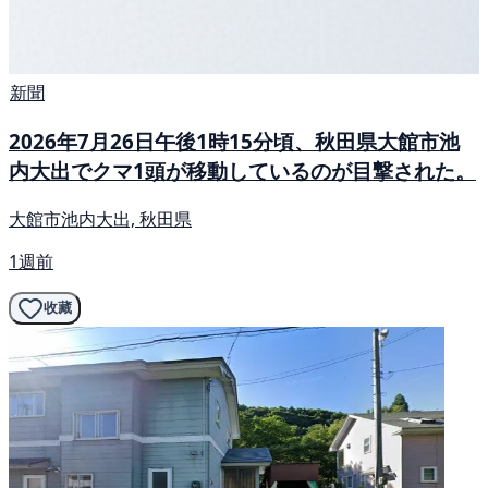
新聞
2026年7月26日午後1時15分頃、秋田県大館市池
内大出でクマ1頭が移動しているのが目撃された。
大館市池内大出, 秋田県
1週前
收藏