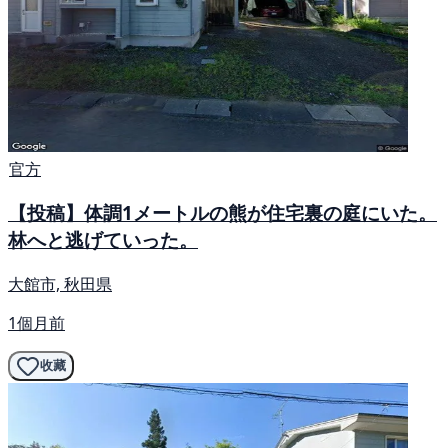
官方
【投稿】体調1メートルの熊が住宅裏の庭にいた。
林へと逃げていった。
大館市, 秋田県
1個月前
收藏