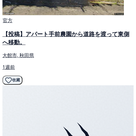
官方
【投稿】アパート手前農園から道路を渡って東側
へ移動。
大館市, 秋田県
1週前
收藏