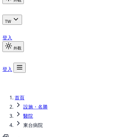
外觀
TW
登入
外觀
登入
首頁
設施・名勝
醫院
東台病院