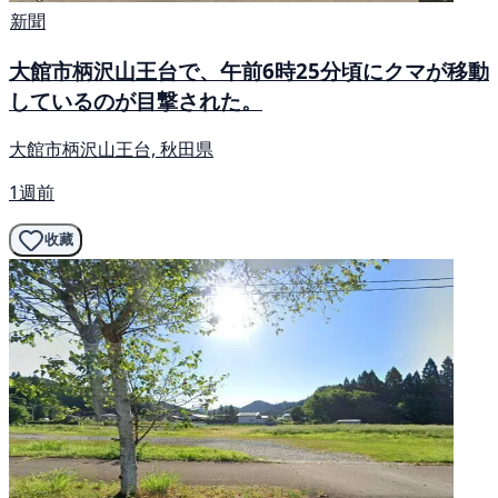
新聞
大館市柄沢山王台で、午前6時25分頃にクマが移動
しているのが目撃された。
大館市柄沢山王台, 秋田県
1週前
收藏