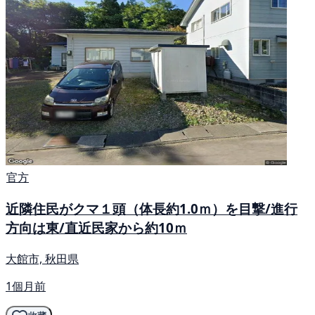
官方
近隣住民がクマ１頭（体長約1.0ｍ）を目撃/進行
方向は東/直近民家から約10ｍ
大館市, 秋田県
1個月前