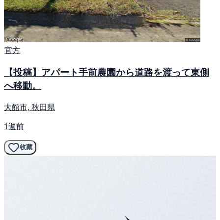
官方
【投稿】アパート手前農園から道路を渡って東側
へ移動。
大館市, 秋田県
1週前
收藏