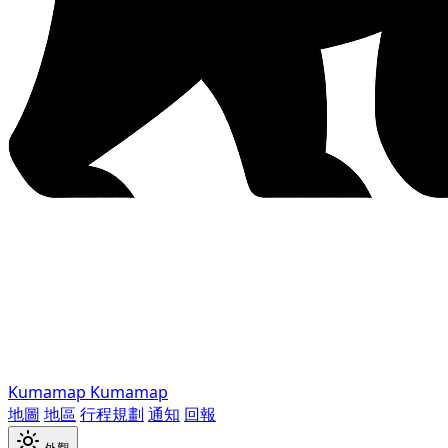
Kumamap
Kumamap
地圖
地區
行程規劃
通知
回報