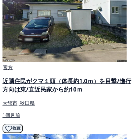
官方
近隣住民がクマ１頭（体長約1.0ｍ）を目撃/進行
方向は東/直近民家から約10ｍ
大館市, 秋田県
1個月前
收藏