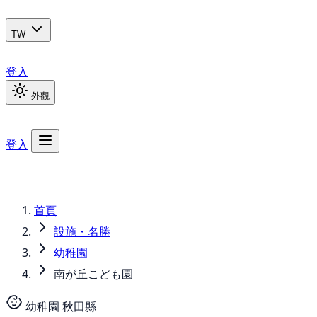
TW
登入
外觀
登入
首頁
設施・名勝
幼稚園
南が丘こども園
幼稚園
秋田縣