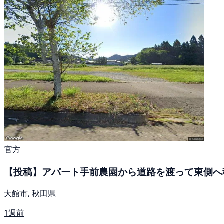
官方
【投稿】アパート手前農園から道路を渡って東側へ
大館市, 秋田県
1週前