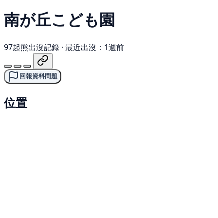
南が丘こども園
97起熊出沒記錄
·
最近出沒：1週前
回報資料問題
位置