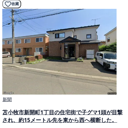
收藏
新聞
苫小牧市新開町1丁目の住宅街で子グマ1頭が目撃
され、約15メートル先を東から西へ横断した。