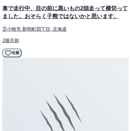
車で走行中、目の前に黒いもの2頭走って横切って
ました。おそらく子熊ではないかと思います。
苫小牧市 新明町四丁目, 北海道
2個月前
收藏