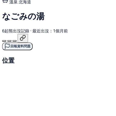
溫泉
北海道
なごみの湯
6起熊出沒記錄
·
最近出沒：1個月前
回報資料問題
位置