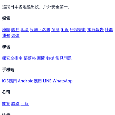
追蹤日本各地熊出沒。戶外安全第一。
探索
地圖
帳戶
地區
設施・名勝
預測
附近
行程規劃
旅行報告
社群
通知
裝備
學習
熊安全指南
部落格
新聞
數據
常見問題
手機端
iOS應用
Android應用
LINE
WhatsApp
公司
關於
聯絡
回報
法律