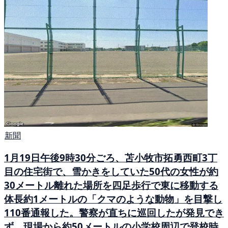
新聞
1月19日午後9時30分ごろ、苫小牧市拓勇西町3丁
目の住宅街で、雪かきをしていた50代の女性が約
30メートル離れた場所を四足歩行で東に移動する
体長約1メートルの「クマのような動物」を目撃し
110番通報した。警察が直ちに巡回したが発見でき
ず、現場から約50メートルの小学校周辺で登校時