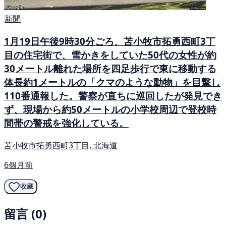
新聞
1月19日午後9時30分ごろ、苫小牧市拓勇西町3丁
目の住宅街で、雪かきをしていた50代の女性が約
30メートル離れた場所を四足歩行で東に移動する
体長約1メートルの「クマのような動物」を目撃し
110番通報した。警察が直ちに巡回したが発見でき
ず、現場から約50メートルの小学校周辺で登校時
間帯の警戒を強化している。
苫小牧市拓勇西町3丁目, 北海道
6個月前
收藏
留言 (0)