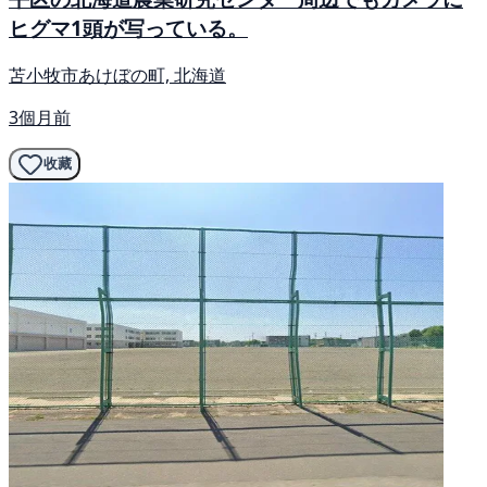
ヒグマ1頭が写っている。
苫小牧市あけぼの町, 北海道
3個月前
收藏