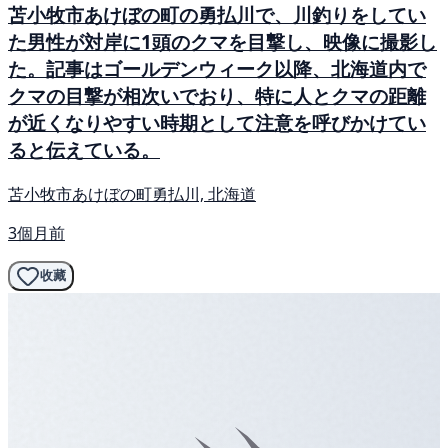
苫小牧市あけぼの町の勇払川で、川釣りをしてい
た男性が対岸に1頭のクマを目撃し、映像に撮影し
た。記事はゴールデンウィーク以降、北海道内で
クマの目撃が相次いでおり、特に人とクマの距離
が近くなりやすい時期として注意を呼びかけてい
ると伝えている。
苫小牧市あけぼの町勇払川, 北海道
3個月前
收藏