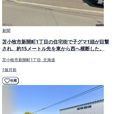
新聞
苫小牧市新開町1丁目の住宅街で子グマ1頭が目撃
され、約15メートル先を東から西へ横断した。
苫小牧市新開町1丁目, 北海道
1個月前
收藏