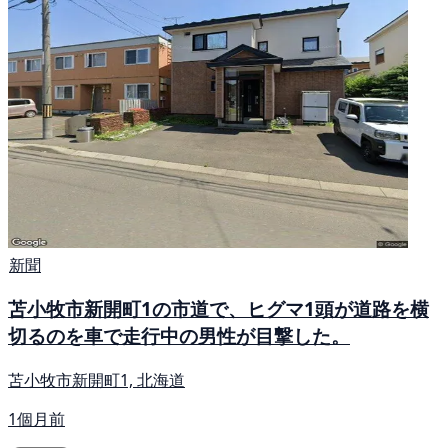
新聞
苫小牧市新開町1の市道で、ヒグマ1頭が道路を横
切るのを車で走行中の男性が目撃した。
苫小牧市新開町1, 北海道
1個月前