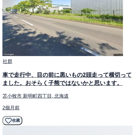
社群
車で走行中、目の前に黒いもの2頭走って横切って
ました。おそらく子熊ではないかと思います。
苫小牧市 新明町四丁目, 北海道
2個月前
收藏