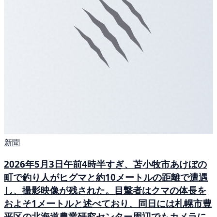
新聞
2026年5月3日午前4時半すぎ、苫小牧市あけぼの
町で釣り人がヒグマと約10メートルの距離で遭遇
し、撮影映像が残された。目撃者はクマの体長を
およそ1メートルと述べており、同日には札幌市豊
平区の北海道農業研究センター周辺でもカメラに