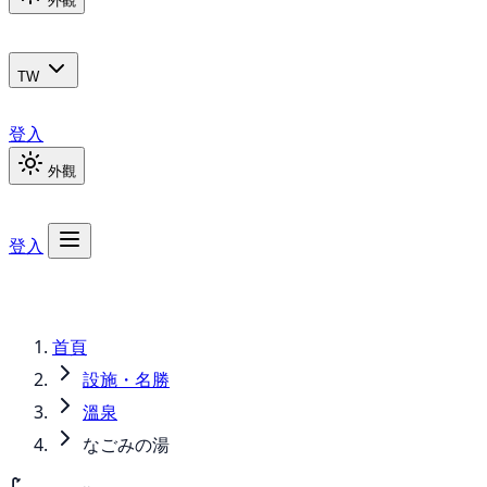
外觀
TW
登入
外觀
登入
首頁
設施・名勝
溫泉
なごみの湯