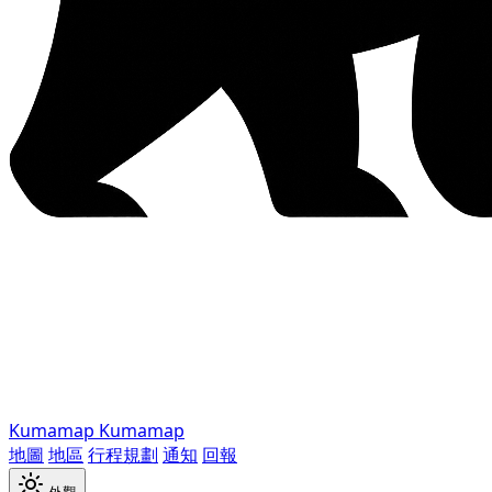
Kumamap
Kumamap
地圖
地區
行程規劃
通知
回報