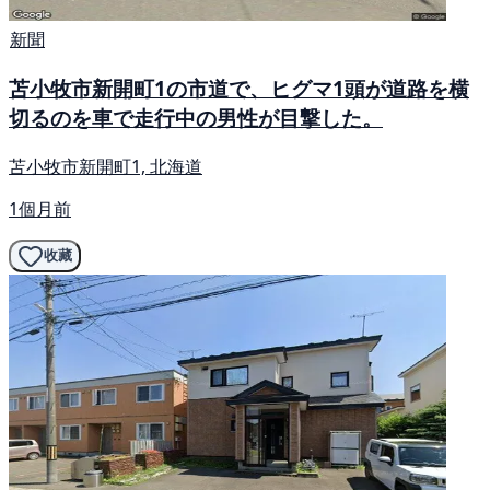
新聞
苫小牧市新開町1の市道で、ヒグマ1頭が道路を横
切るのを車で走行中の男性が目撃した。
苫小牧市新開町1, 北海道
1個月前
收藏