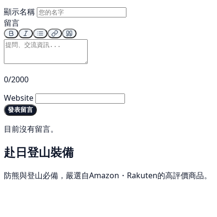
顯示名稱
留言
0/2000
Website
發表留言
目前沒有留言。
赴日登山裝備
防熊與登山必備，嚴選自Amazon・Rakuten的高評價商品。