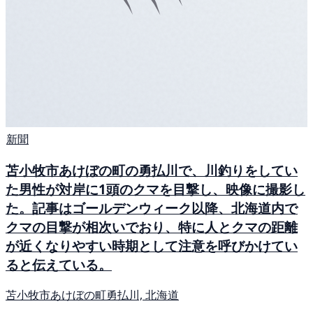
新聞
苫小牧市あけぼの町の勇払川で、川釣りをしてい
た男性が対岸に1頭のクマを目撃し、映像に撮影し
た。記事はゴールデンウィーク以降、北海道内で
クマの目撃が相次いでおり、特に人とクマの距離
が近くなりやすい時期として注意を呼びかけてい
ると伝えている。
苫小牧市あけぼの町勇払川, 北海道