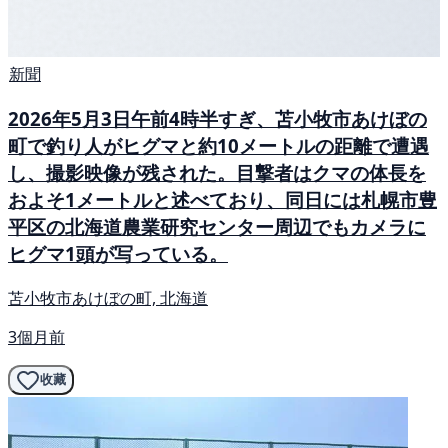
新聞
2026年5月3日午前4時半すぎ、苫小牧市あけぼの
町で釣り人がヒグマと約10メートルの距離で遭遇
し、撮影映像が残された。目撃者はクマの体長を
およそ1メートルと述べており、同日には札幌市豊
平区の北海道農業研究センター周辺でもカメラに
ヒグマ1頭が写っている。
苫小牧市あけぼの町, 北海道
3個月前
收藏