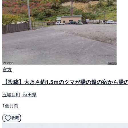
官方
【投稿】大きさ約1.5mのクマが湯の越の宿から湯
五城目町, 秋田県
1個月前
收藏