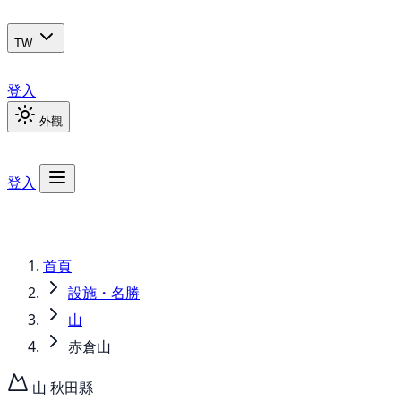
TW
登入
外觀
登入
首頁
設施・名勝
山
赤倉山
山
秋田縣