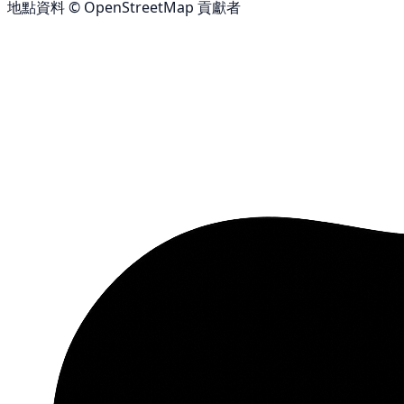
地點資料 © OpenStreetMap 貢獻者