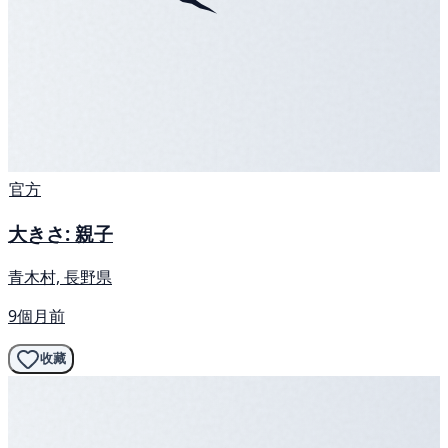
官方
大きさ: 親子
青木村, 長野県
9個月前
收藏