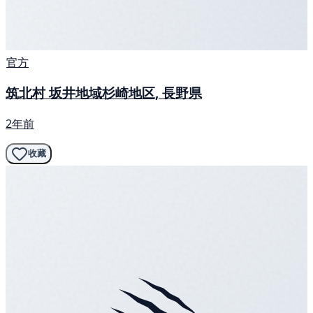
官方
筑北村 坂井地域杉崎地区, 長野県
2年前
收藏