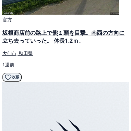
官方
坂根商店前の路上で熊１頭を目撃。南西の方向に
立ち去っていった。 体長1.2ｍ。
大仙市, 秋田県
1週前
收藏