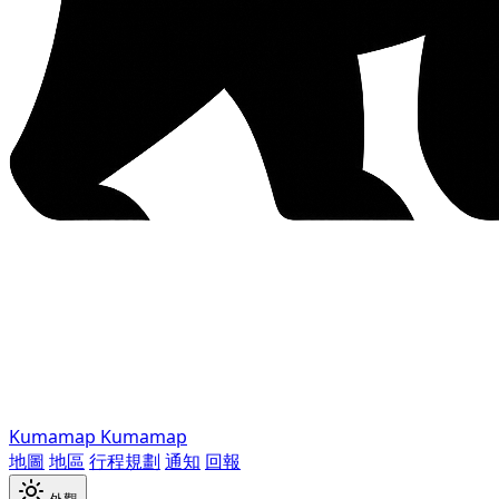
Kumamap
Kumamap
地圖
地區
行程規劃
通知
回報