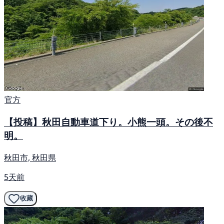
官方
【投稿】秋田自動車道下り。小熊一頭。その後不
明。
秋田市, 秋田県
5天前
收藏