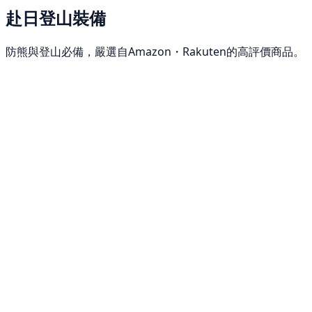
赴日登山裝備
防熊與登山必備，嚴選自Amazon・Rakuten的高評價商品。