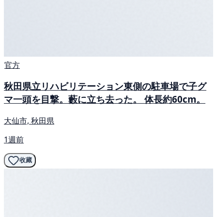
官方
秋田県立リハビリテーション東側の駐車場で子グ
マ一頭を目撃。藪に立ち去った。 体長約60cm。
大仙市, 秋田県
1週前
收藏