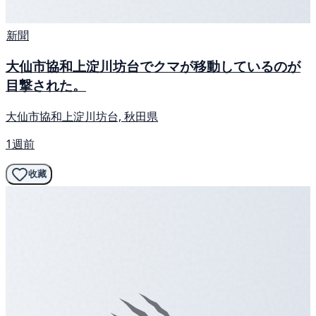
新聞
大仙市協和上淀川坊台でクマが移動しているのが
目撃された。
大仙市協和上淀川坊台, 秋田県
1週前
收藏