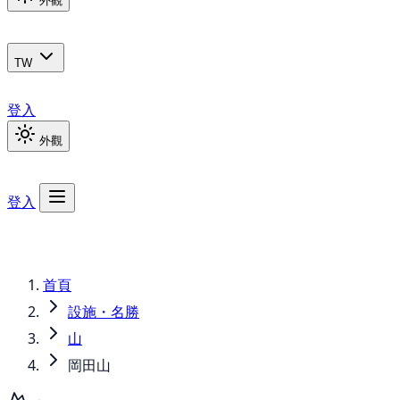
外觀
TW
登入
外觀
登入
首頁
設施・名勝
山
岡田山