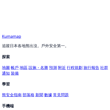
Kumamap
追蹤日本各地熊出沒。戶外安全第一。
探索
地圖
帳戶
地區
設施・名勝
預測
附近
行程規劃
旅行報告
社群
通知
裝備
學習
熊安全指南
部落格
新聞
數據
常見問題
手機端