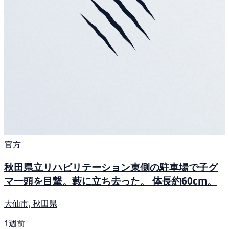
官方
秋田県立リハビリテーション東側の駐車場で子グ
マ一頭を目撃。藪に立ち去った。 体長約60cm。
大仙市, 秋田県
1週前