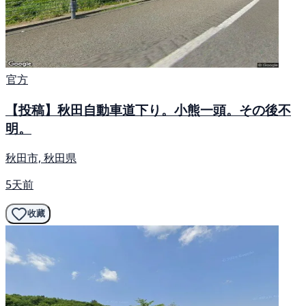
官方
【投稿】秋田自動車道下り。小熊一頭。その後不
明。
秋田市, 秋田県
5天前
收藏