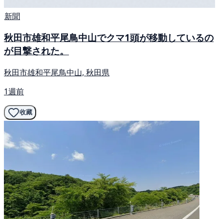
新聞
秋田市雄和平尾鳥中山でクマ1頭が移動しているの
が目撃された。
秋田市雄和平尾鳥中山, 秋田県
1週前
收藏