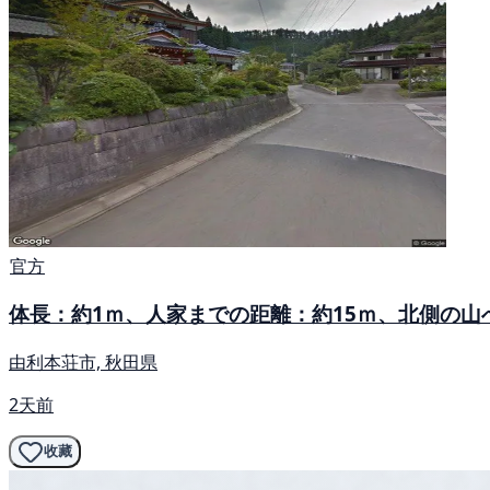
官方
体長：約1ｍ、人家までの距離：約15ｍ、北側の山
由利本荘市, 秋田県
2天前
收藏