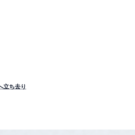
へ立ち去り