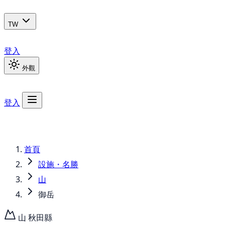
TW
登入
外觀
登入
首頁
設施・名勝
山
御岳
山
秋田縣