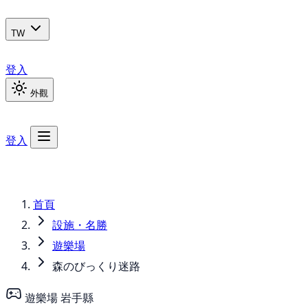
TW
登入
外觀
登入
首頁
設施・名勝
遊樂場
森のびっくり迷路
遊樂場
岩手縣