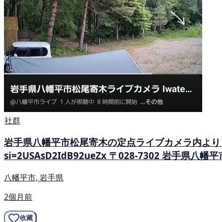
社群
岩手県八幡平市松尾寄木の定点ライブカメラ内より 6/3 14:
si=2USAsD2IdB92ueZx 〒028-7302 岩手県八幡
八幡平市, 岩手県
2個月前
收藏