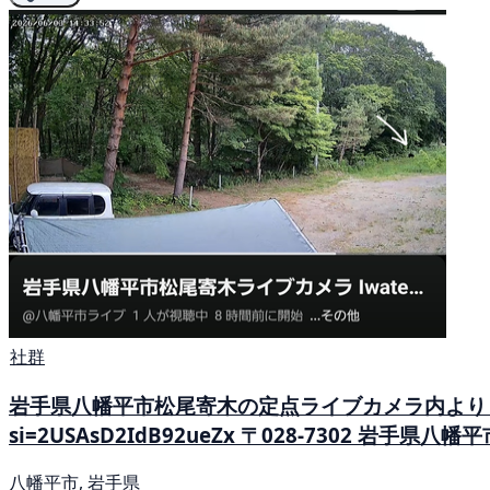
社群
岩手県八幡平市松尾寄木の定点ライブカメラ内より 6/3 14:
si=2USAsD2IdB92ueZx 〒028-7302 岩手県八幡
八幡平市, 岩手県