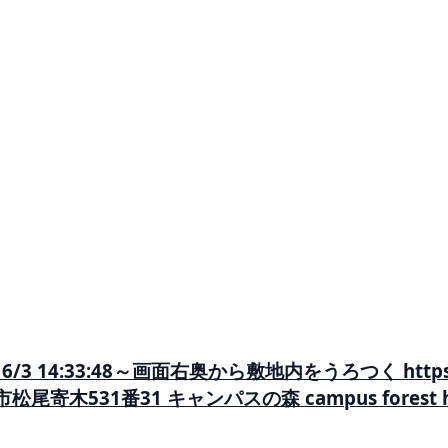
33:48～画面右奥から敷地内をうろつく https://www.
平市松尾寄木531番31 キャンパスの森 campus forest ha