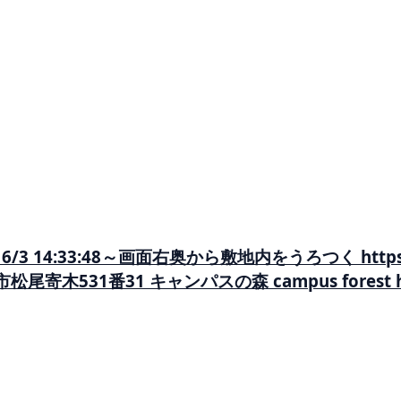
33:48～画面右奥から敷地内をうろつく https://www.
平市松尾寄木531番31 キャンパスの森 campus forest ha