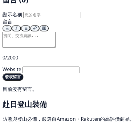
顯示名稱
留言
0/2000
Website
發表留言
目前沒有留言。
赴日登山裝備
防熊與登山必備，嚴選自Amazon・Rakuten的高評價商品。