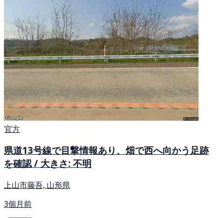
官方
県道13号線で目撃情報あり、畑で西へ向かう足跡
を確認 / 大きさ: 不明
上山市藤吾, 山形県
3個月前