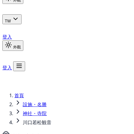
外觀
TW
登入
外觀
登入
首頁
設施・名勝
神社・寺院
川口若松観音