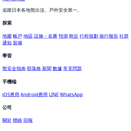
追蹤日本各地熊出沒。戶外安全第一。
探索
地圖
帳戶
地區
設施・名勝
預測
附近
行程規劃
旅行報告
社群
通知
裝備
學習
熊安全指南
部落格
新聞
數據
常見問題
手機端
iOS應用
Android應用
LINE
WhatsApp
公司
關於
聯絡
回報