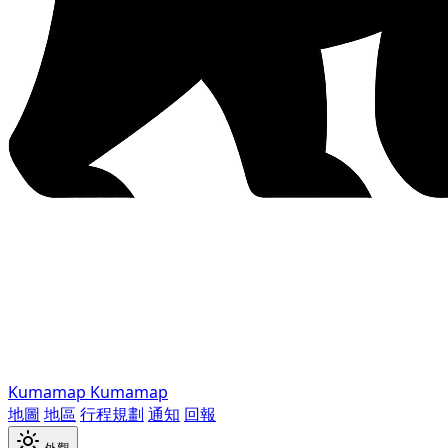
Kumamap
Kumamap
地圖
地區
行程規劃
通知
回報