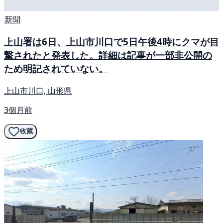
新聞
上山署は6日、上山市川口で5日午後4時にクマが目
撃されたと発表した。詳細は記事が一部非公開の
ため明記されていない。
上山市川口, 山形県
3個月前
收藏