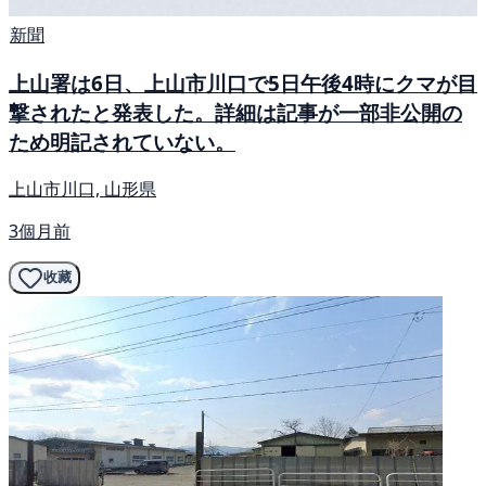
新聞
上山署は6日、上山市川口で5日午後4時にクマが目
撃されたと発表した。詳細は記事が一部非公開の
ため明記されていない。
上山市川口, 山形県
3個月前
收藏