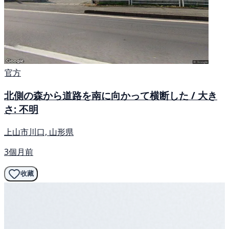
官方
北側の森から道路を南に向かって横断した / 大き
さ: 不明
上山市川口, 山形県
3個月前
收藏