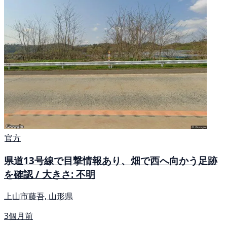
官方
県道13号線で目撃情報あり、畑で西へ向かう足跡
を確認 / 大きさ: 不明
上山市藤吾, 山形県
3個月前