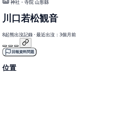
神社・寺院
山形縣
川口若松観音
8起熊出沒記錄
·
最近出沒：3個月前
回報資料問題
位置