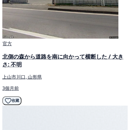
官方
北側の森から道路を南に向かって横断した / 大き
さ: 不明
上山市川口, 山形県
3個月前
收藏