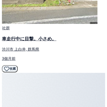
社群
車走行中に目撃。小さめ。
渋川市 上白井, 群馬県
3個月前
收藏