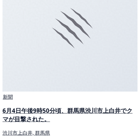
新聞
6月4日午後9時50分頃、群馬県渋川市上白井でク
マが目撃された。
渋川市上白井, 群馬県