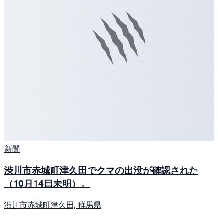
新聞
渋川市赤城町津久田でクマの出没が確認された
（10月14日未明）。
渋川市赤城町津久田, 群馬県