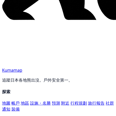
Kumamap
追蹤日本各地熊出沒。戶外安全第一。
探索
地圖
帳戶
地區
設施・名勝
預測
附近
行程規劃
旅行報告
社群
通知
裝備