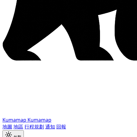
Kumamap
Kumamap
地圖
地區
行程規劃
通知
回報