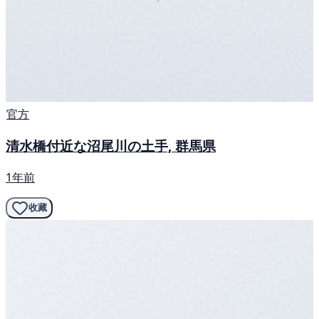
官方
清水橋付近な沼尾川の土手, 群馬県
1年前
收藏