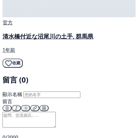
官方
清水橋付近な沼尾川の土手, 群馬県
1年前
收藏
留言 (0)
顯示名稱
留言
0/2000