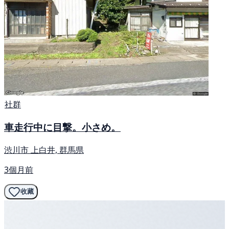
社群
車走行中に目撃。小さめ。
渋川市 上白井, 群馬県
3個月前
收藏