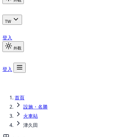
外觀
TW
登入
外觀
登入
首頁
設施・名勝
火車站
津久田