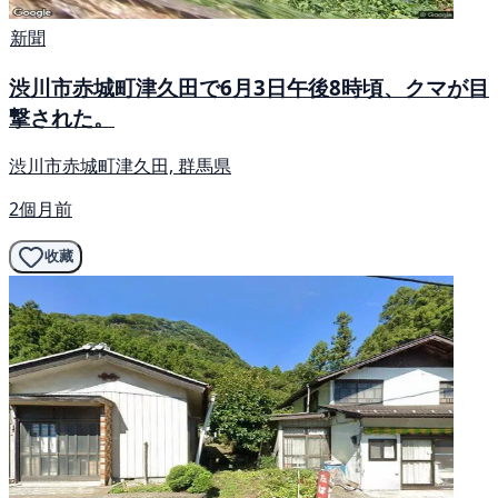
新聞
渋川市赤城町津久田で6月3日午後8時頃、クマが目
撃された。
渋川市赤城町津久田, 群馬県
2個月前
收藏