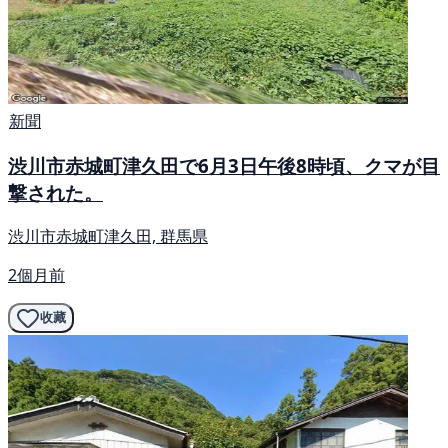
新聞
渋川市赤城町津久田で6月3日午後8時頃、クマが目
撃された。
渋川市赤城町津久田, 群馬県
2個月前
收藏