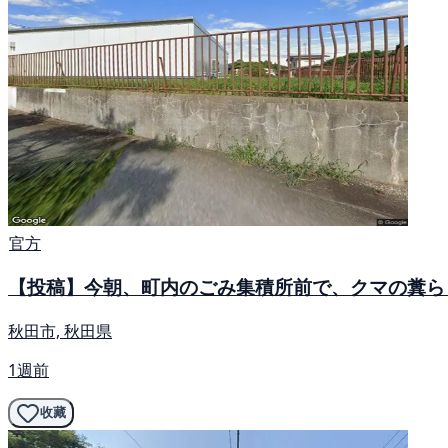
官方
【投稿】今朝、町内のごみ集積所前で、クマの糞ら
秋田市, 秋田県
1週前
收藏