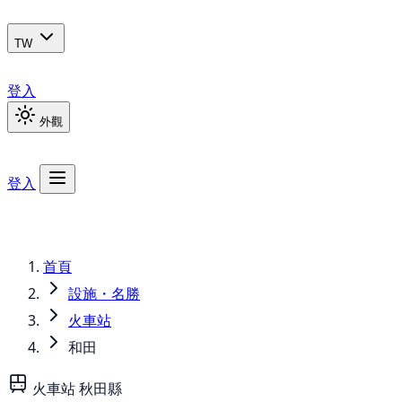
TW
登入
外觀
登入
首頁
設施・名勝
火車站
和田
火車站
秋田縣