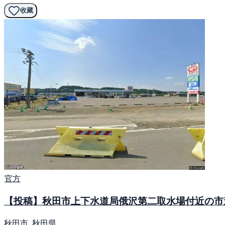
收藏
官方
【投稿】秋田市上下水道局俄沢第二取水場付近の市
秋田市, 秋田県