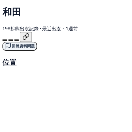
和田
198起熊出沒記錄
·
最近出沒：1週前
回報資料問題
位置