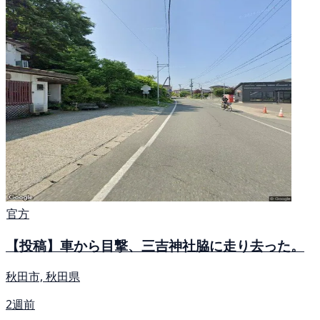
官方
【投稿】車から目撃、三吉神社脇に走り去った。
秋田市, 秋田県
2週前