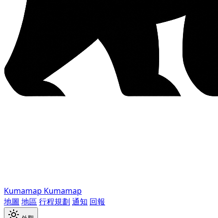
Kumamap
Kumamap
地圖
地區
行程規劃
通知
回報