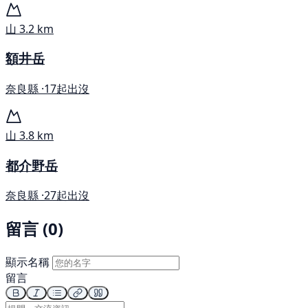
山
3.2 km
額井岳
奈良縣 ·
17起出沒
山
3.8 km
都介野岳
奈良縣 ·
27起出沒
留言 (0)
顯示名稱
留言