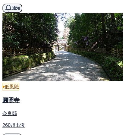
通知
低風險
圓照寺
奈良縣
260起出沒