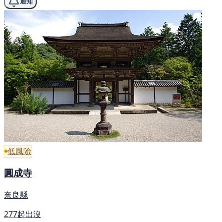
通知
低風險
圓成寺
奈良縣
277起出沒