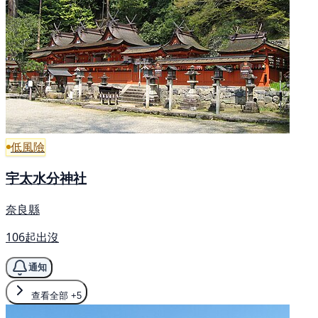
低風險
宇太水分神社
奈良縣
106起出沒
通知
查看全部
+5