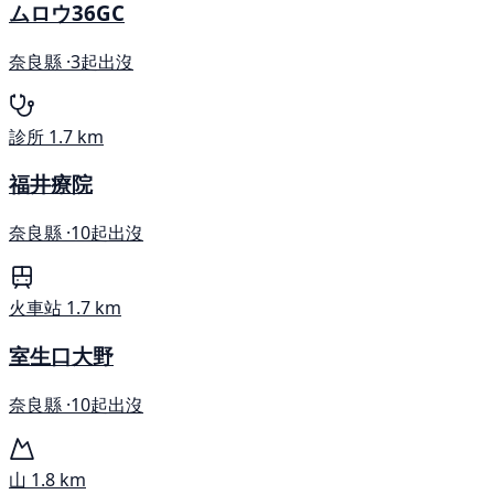
ムロウ36GC
奈良縣 ·
3起出沒
診所
1.7 km
福井療院
奈良縣 ·
10起出沒
火車站
1.7 km
室生口大野
奈良縣 ·
10起出沒
山
1.8 km