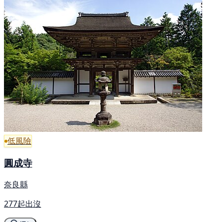
低風險
圓成寺
奈良縣
277起出沒