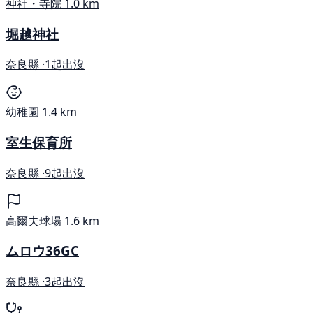
神社・寺院
1.0 km
堀越神社
奈良縣 ·
1起出沒
幼稚園
1.4 km
室生保育所
奈良縣 ·
9起出沒
高爾夫球場
1.6 km
ムロウ36GC
奈良縣 ·
3起出沒