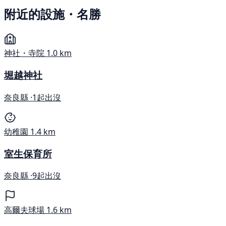
附近的設施・名勝
神社・寺院
1.0 km
堀越神社
奈良縣 ·
1起出沒
幼稚園
1.4 km
室生保育所
奈良縣 ·
9起出沒
高爾夫球場
1.6 km