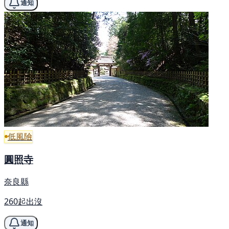
通知
低風險
圓照寺
奈良縣
260起出沒
通知