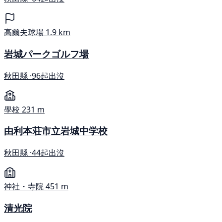
高爾夫球場
1.9 km
岩城パークゴルフ場
秋田縣 ·
96起出沒
學校
231 m
由利本荘市立岩城中学校
秋田縣 ·
44起出沒
神社・寺院
451 m
清光院