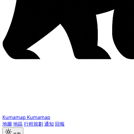
Kumamap
Kumamap
地圖
地區
行程規劃
通知
回報