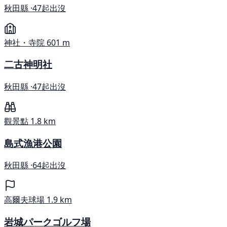
秋田縣 ·
47起出沒
神社・寺院
601 m
二古神明社
秋田縣 ·
47起出沒
觀景點
1.8 km
島式漁港公園
秋田縣 ·
64起出沒
高爾夫球場
1.9 km
岩城パークゴルフ場