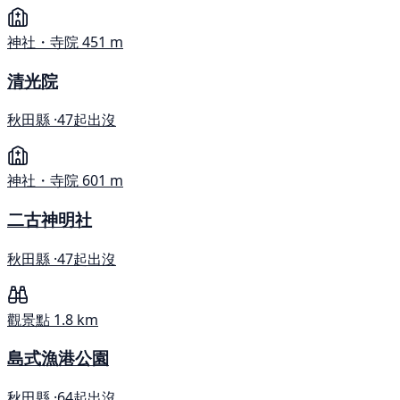
神社・寺院
451 m
清光院
秋田縣 ·
47起出沒
神社・寺院
601 m
二古神明社
秋田縣 ·
47起出沒
觀景點
1.8 km
島式漁港公園
秋田縣 ·
64起出沒