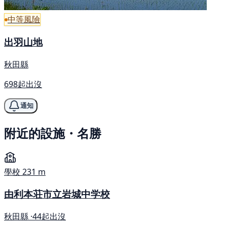
中等風險
出羽山地
秋田縣
698起出沒
通知
附近的設施・名勝
學校
231 m
由利本荘市立岩城中学校
秋田縣 ·
44起出沒