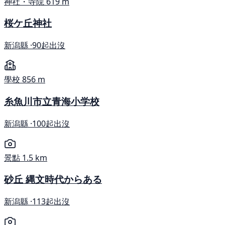
神社・寺院
619 m
桜ケ丘神社
新潟縣 ·
90起出沒
學校
856 m
糸魚川市立青海小学校
新潟縣 ·
100起出沒
景點
1.5 km
砂丘 縄文時代からある
新潟縣 ·
113起出沒