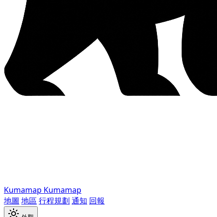
Kumamap
Kumamap
地圖
地區
行程規劃
通知
回報