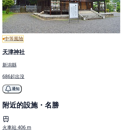
中等風險
天津神社
新潟縣
686起出沒
通知
附近的設施・名勝
火車站
406 m