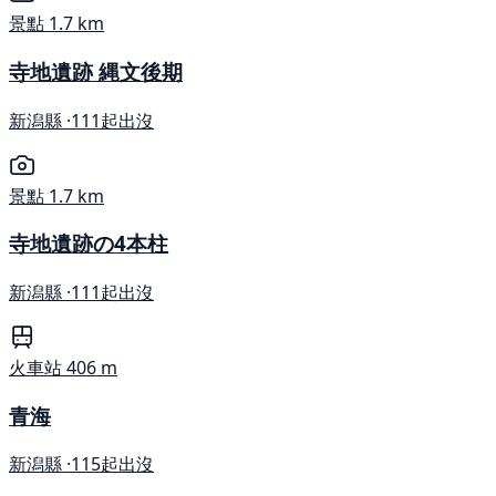
景點
1.7 km
寺地遺跡 縄文後期
新潟縣 ·
111起出沒
景點
1.7 km
寺地遺跡の4本柱
新潟縣 ·
111起出沒
火車站
406 m
青海
新潟縣 ·
115起出沒