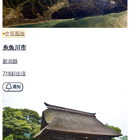
中等風險
糸魚川市
新潟縣
718起出沒
通知