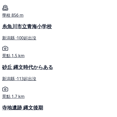
學校
856 m
糸魚川市立青海小学校
新潟縣 ·
100起出沒
景點
1.5 km
砂丘 縄文時代からある
新潟縣 ·
113起出沒
景點
1.7 km
寺地遺跡 縄文後期