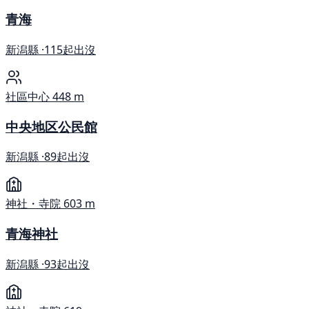
青海
新潟縣 ·
115起出沒
社區中心
448 m
中央地区公民館
新潟縣 ·
89起出沒
神社・寺院
603 m
青海神社
新潟縣 ·
93起出沒