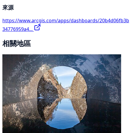
來源
https://www.arcgis.com/apps/dashboards/20b4d06fb3b
34776959a4...
相關地區