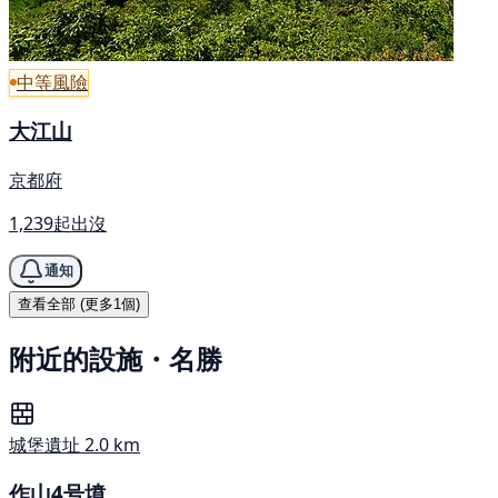
中等風險
大江山
京都府
1,239起出沒
通知
查看全部 (更多1個)
附近的設施・名勝
城堡遺址
2.0 km
作山4号墳