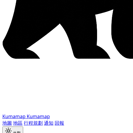
Kumamap
Kumamap
地圖
地區
行程規劃
通知
回報