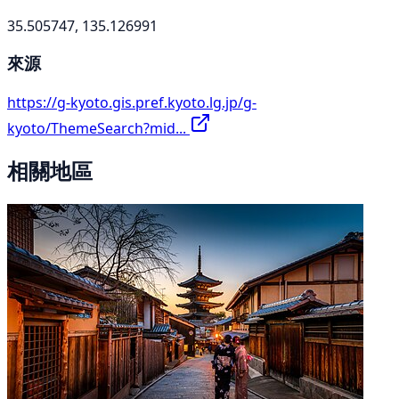
35.505747, 135.126991
來源
https://g-kyoto.gis.pref.kyoto.lg.jp/g-
kyoto/ThemeSearch?mid...
相關地區