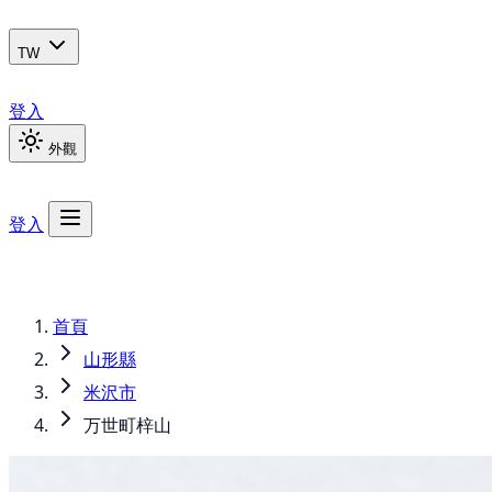
TW
登入
外觀
登入
首頁
山形縣
米沢市
万世町梓山