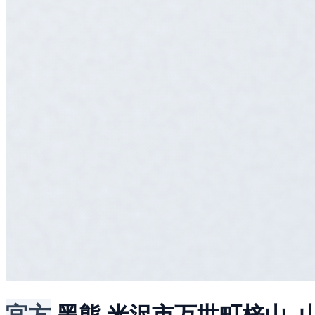
官方
黑熊
米沢市万世町梓山, 