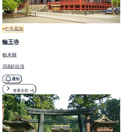
中等風險
輪王寺
栃木縣
358起出沒
通知
查看全部
+6