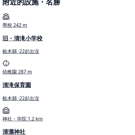
附近的設施・名勝
學校
242 m
旧・清滝小学校
栃木縣 ·
22起出沒
幼稚園
287 m
清滝保育園
栃木縣 ·
22起出沒
神社・寺院
1.2 km
清瀧神社