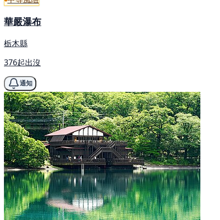
華嚴瀑布
栃木縣
376起出沒
通知