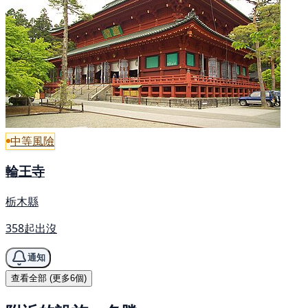
中等風險
輪王寺
栃木縣
358起出沒
通知
查看全部 (更多6個)