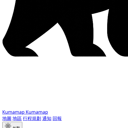
Kumamap
Kumamap
地圖
地區
行程規劃
通知
回報