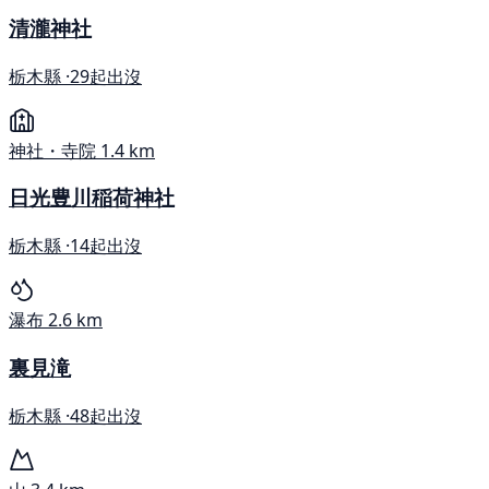
清瀧神社
栃木縣 ·
29起出沒
神社・寺院
1.4 km
日光豊川稲荷神社
栃木縣 ·
14起出沒
瀑布
2.6 km
裏見滝
栃木縣 ·
48起出沒