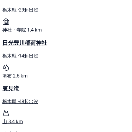
栃木縣 ·
29起出沒
神社・寺院
1.4 km
日光豊川稲荷神社
栃木縣 ·
14起出沒
瀑布
2.6 km
裏見滝
栃木縣 ·
48起出沒
山
3.4 km