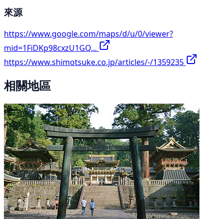
來源
https://www.google.com/maps/d/u/0/viewer?
mid=1FiDKp98cxzU1GQ...
https://www.shimotsuke.co.jp/articles/-/1359235
相關地區