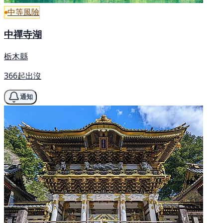
中等風險
中禪寺湖
栃木縣
366起出沒
通知