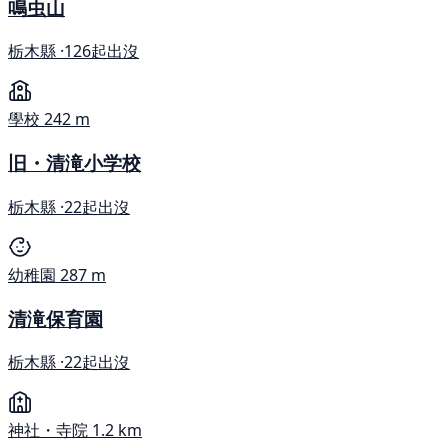
鳴虫山
栃木縣 ·
126起出沒
學校
242 m
旧・清滝小学校
栃木縣 ·
22起出沒
幼稚園
287 m
清滝保育園
栃木縣 ·
22起出沒
神社・寺院
1.2 km