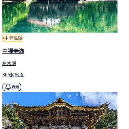
中等風險
中禪寺湖
栃木縣
366起出沒
通知