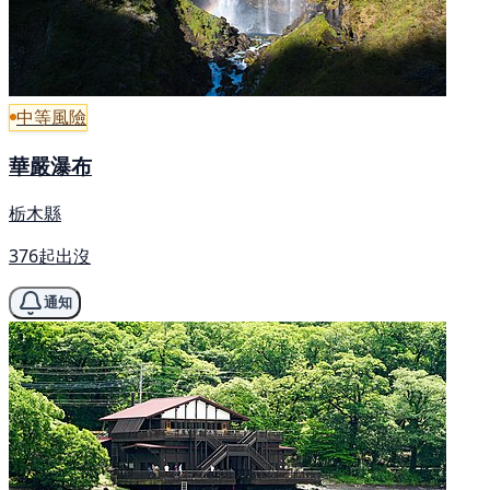
中等風險
華嚴瀑布
栃木縣
376起出沒
通知