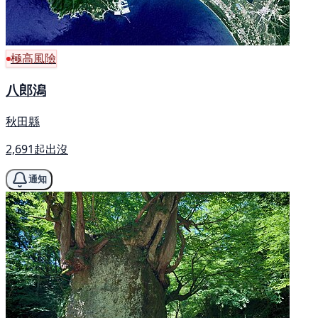
極高風險
八郎潟
秋田縣
2,691起出沒
通知