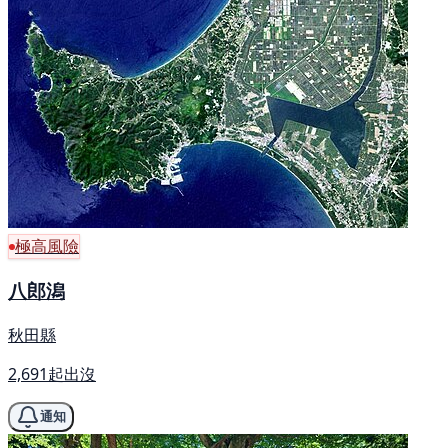
極高風險
八郎潟
秋田縣
2,691起出沒
通知