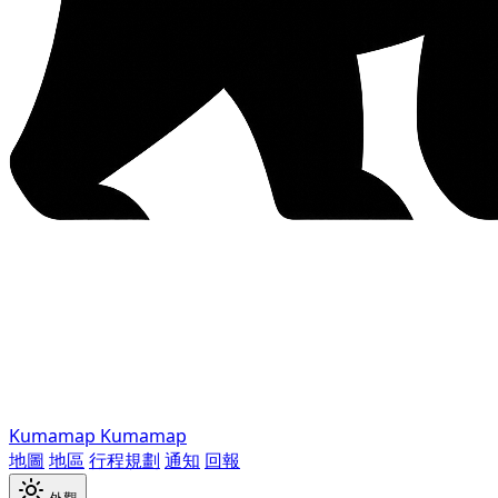
Kumamap
Kumamap
地圖
地區
行程規劃
通知
回報