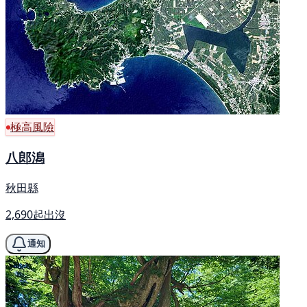
極高風險
八郎潟
秋田縣
2,690起出沒
通知