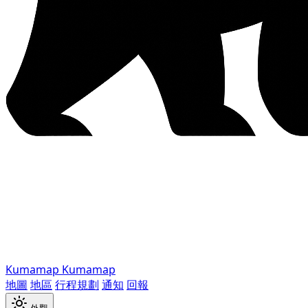
Kumamap
Kumamap
地圖
地區
行程規劃
通知
回報