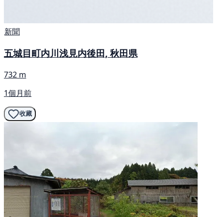
新聞
五城目町内川浅見内後田, 秋田県
732 m
1個月前
收藏