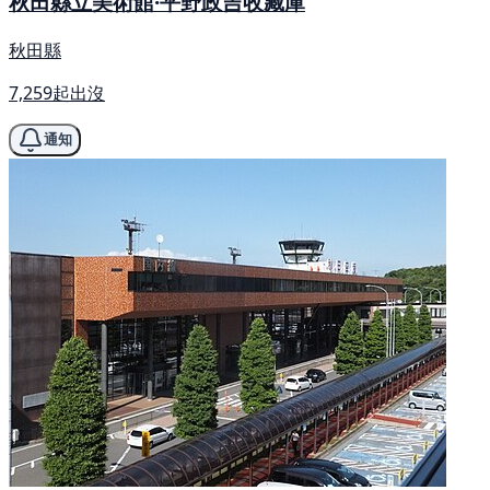
秋田縣立美術館·平野政吉收藏庫
秋田縣
7,259起出沒
通知