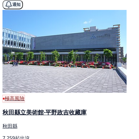
通知
極高風險
秋田縣立美術館·平野政吉收藏庫
秋田縣
7,259起出沒