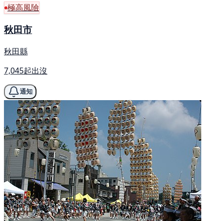
極高風險
秋田市
秋田縣
7,045起出沒
通知