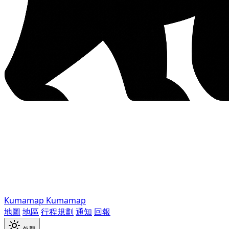
Kumamap
Kumamap
地圖
地區
行程規劃
通知
回報