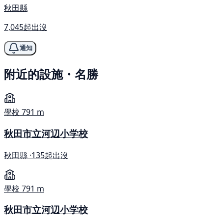
秋田縣
7,045起出沒
通知
附近的設施・名勝
學校
791 m
秋田市立河辺小学校
秋田縣 ·
135起出沒
學校
791 m
秋田市立河辺小学校