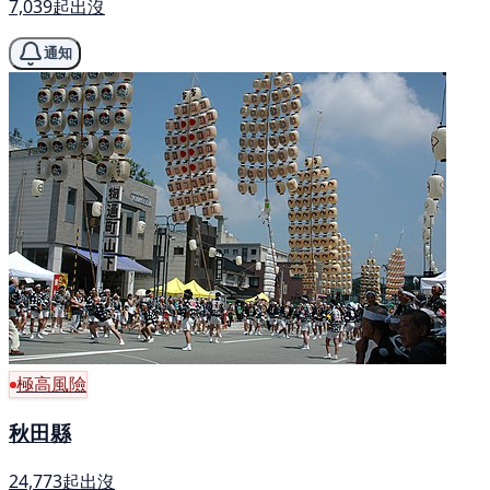
7,039起出沒
通知
極高風險
秋田縣
24,773起出沒