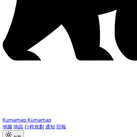
Kumamap
Kumamap
地圖
地區
行程規劃
通知
回報