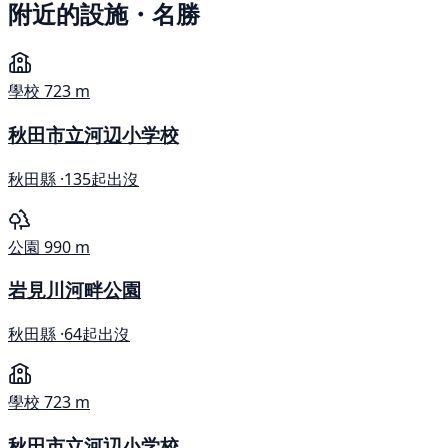
附近的設施・名勝
學校
723 m
秋田市立河辺小学校
秋田縣 ·
135起出沒
公園
990 m
岩見川河畔公園
秋田縣 ·
64起出沒
學校
723 m
秋田市立河辺小学校