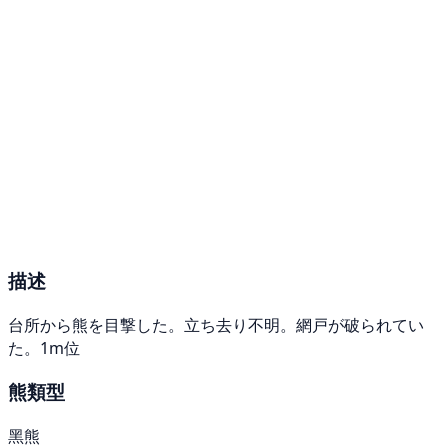
描述
台所から熊を目撃した。立ち去り不明。網戸が破られてい
た。1m位
熊類型
黑熊