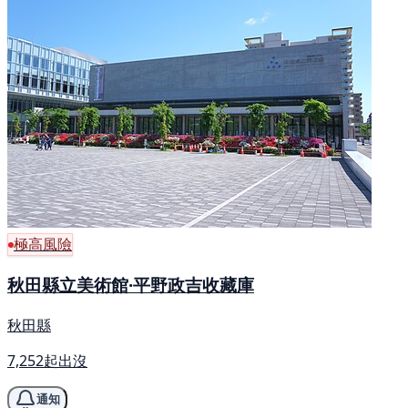
極高風險
秋田縣立美術館·平野政吉收藏庫
秋田縣
7,252起出沒
通知