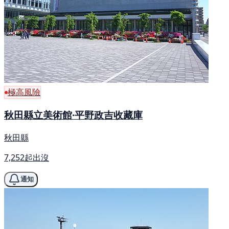
極高風險
秋田縣立美術館·平野政吉收藏庫
秋田縣
7,252起出沒
通知