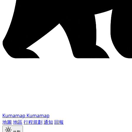
Kumamap
Kumamap
地圖
地區
行程規劃
通知
回報