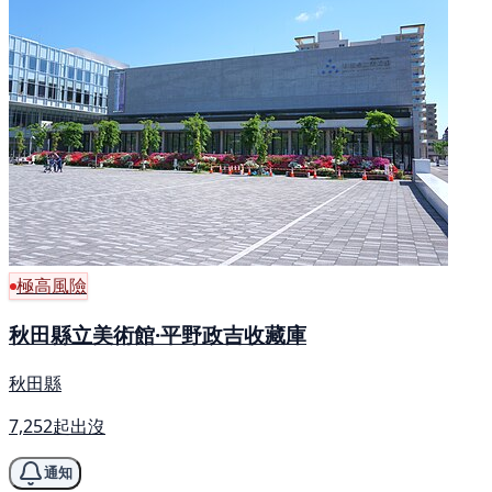
極高風險
秋田縣立美術館·平野政吉收藏庫
秋田縣
7,252起出沒
通知