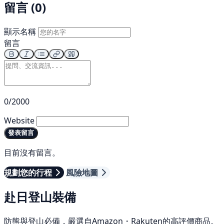
留言 (0)
顯示名稱
留言
0/2000
Website
發表留言
目前沒有留言。
規劃您的行程
風險地圖
赴日登山裝備
防熊與登山必備，嚴選自Amazon・Rakuten的高評價商品。