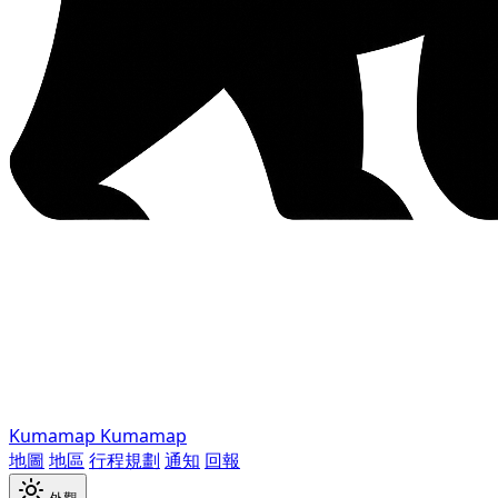
Kumamap
Kumamap
地圖
地區
行程規劃
通知
回報