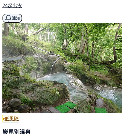
24起出沒
通知
低風險
巖尾別溫泉