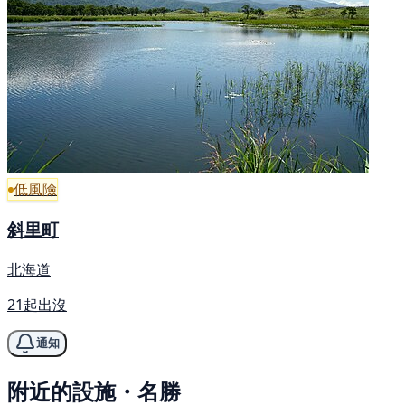
低風險
斜里町
北海道
21起出沒
通知
附近的設施・名勝