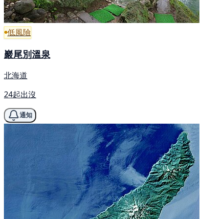
低風險
巖尾別溫泉
北海道
24起出沒
通知