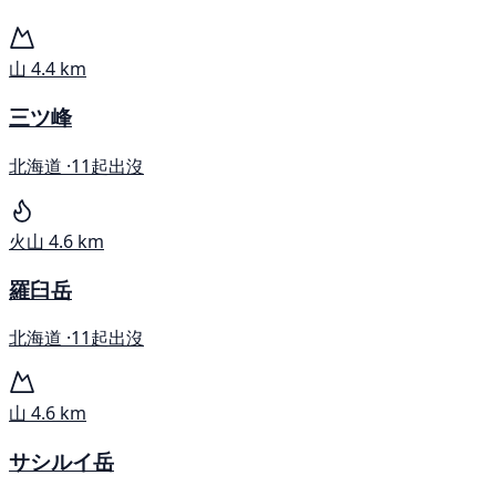
山
4.4 km
三ツ峰
北海道 ·
11起出沒
火山
4.6 km
羅臼岳
北海道 ·
11起出沒
山
4.6 km
サシルイ岳