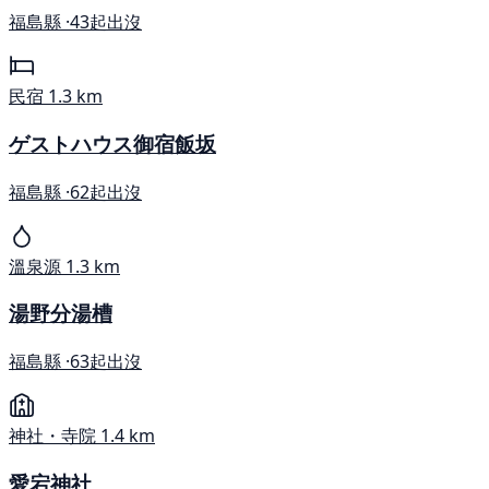
福島縣 ·
43起出沒
民宿
1.3 km
ゲストハウス御宿飯坂
福島縣 ·
62起出沒
溫泉源
1.3 km
湯野分湯槽
福島縣 ·
63起出沒
神社・寺院
1.4 km
愛宕神社