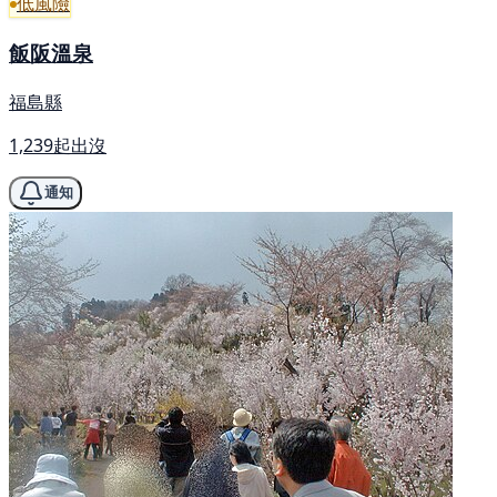
低風險
飯阪溫泉
福島縣
1,239起出沒
通知