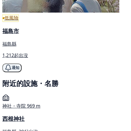
低風險
福島市
福島縣
1,212起出沒
通知
附近的設施・名勝
神社・寺院
969 m
西根神社