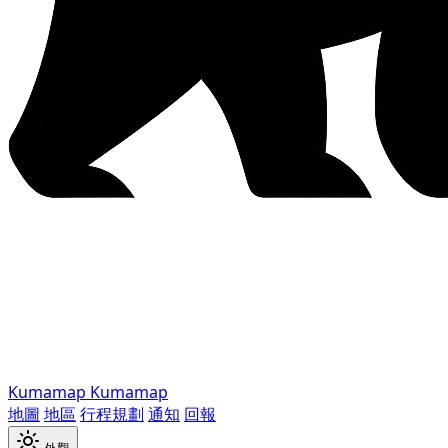
Kumamap
Kumamap
地圖
地區
行程規劃
通知
回報