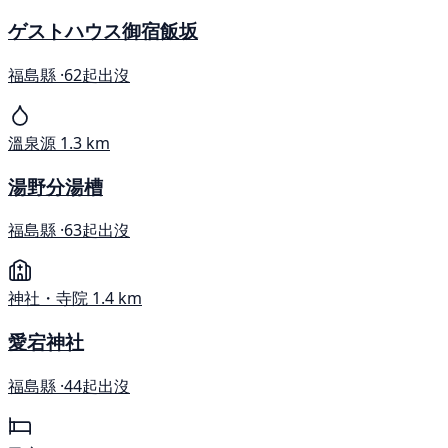
ゲストハウス御宿飯坂
福島縣 ·
62起出沒
溫泉源
1.3 km
湯野分湯槽
福島縣 ·
63起出沒
神社・寺院
1.4 km
愛宕神社
福島縣 ·
44起出沒