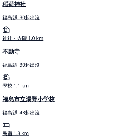
稲荷神社
福島縣 ·
30起出沒
神社・寺院
1.0 km
不動寺
福島縣 ·
30起出沒
學校
1.1 km
福島市立湯野小学校
福島縣 ·
43起出沒
民宿
1.3 km