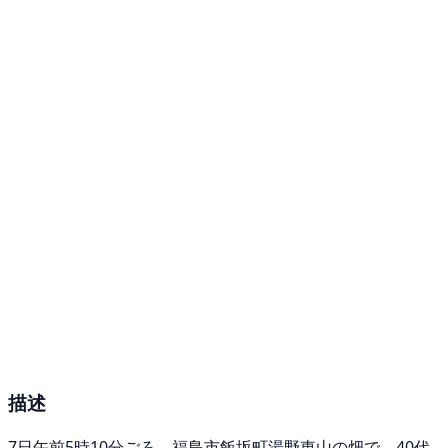
描述
7日午前5時10分ごろ、福島市飯坂町湯野東山の畑で、40代