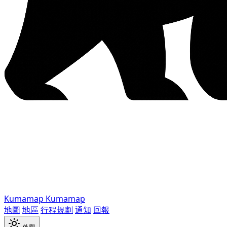
Kumamap
Kumamap
地圖
地區
行程規劃
通知
回報