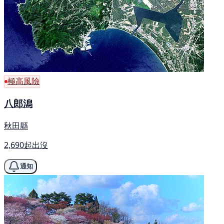
極高風險
八郎潟
秋田縣
2,690起出沒
通知