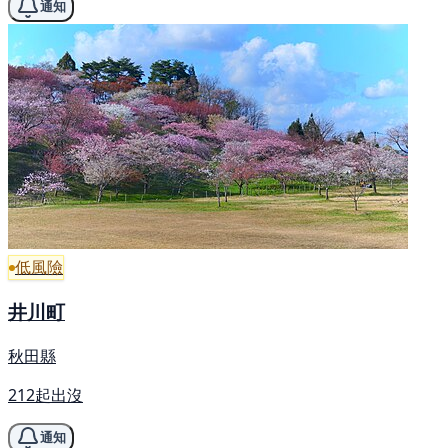
通知
低風險
井川町
秋田縣
212起出沒
通知