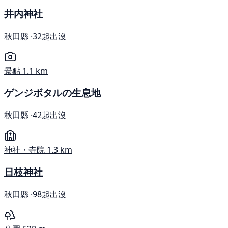
井内神社
秋田縣 ·
32起出沒
景點
1.1 km
ゲンジボタルの生息地
秋田縣 ·
42起出沒
神社・寺院
1.3 km
日枝神社
秋田縣 ·
98起出沒