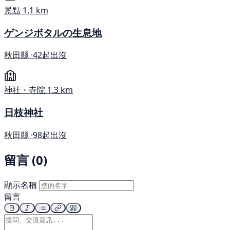
景點
1.1 km
ゲンジボタルの生息地
秋田縣 ·
42起出沒
神社・寺院
1.3 km
日枝神社
秋田縣 ·
98起出沒
留言 (0)
顯示名稱
留言