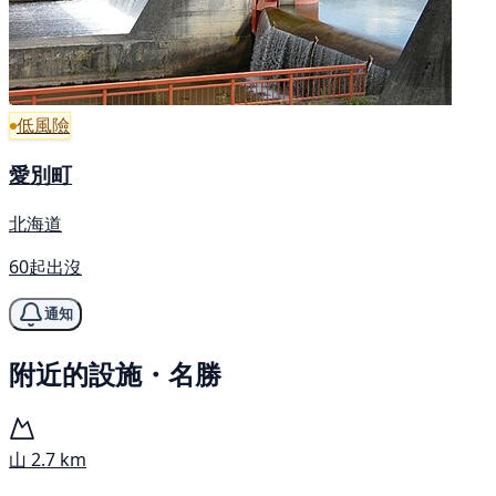
低風險
愛別町
北海道
60起出沒
通知
附近的設施・名勝
山
2.7 km