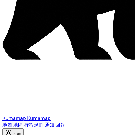
Kumamap
Kumamap
地圖
地區
行程規劃
通知
回報