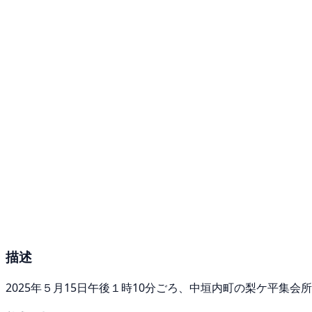
描述
2025年５月15日午後１時10分ごろ、中垣内町の梨ケ平集会