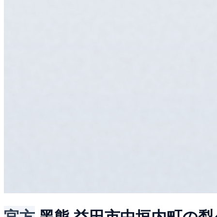
官方
黑熊
益田市中垣内町の梨