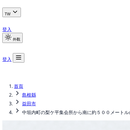
TW
登入
外觀
登入
首頁
島根縣
益田市
中垣内町の梨ケ平集会所から南に約５００メートル