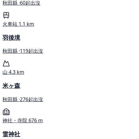
秋田縣 ·
60起出沒
火車站
1.1 km
羽後境
秋田縣 ·
119起出沒
山
4.3 km
米ヶ森
秋田縣 ·
276起出沒
神社・寺院
676 m
雷神社