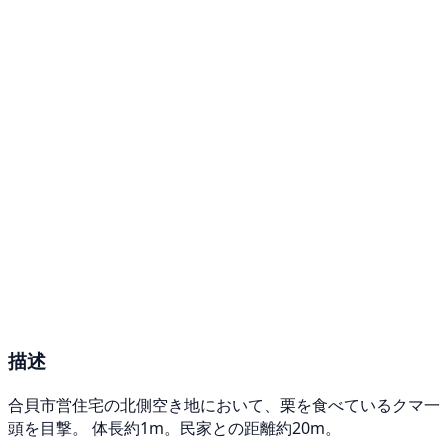
描述
合貝市営住宅の北側空き地において、栗を食べているクマ一
頭を目撃。 体長約1m。民家との距離約20m。