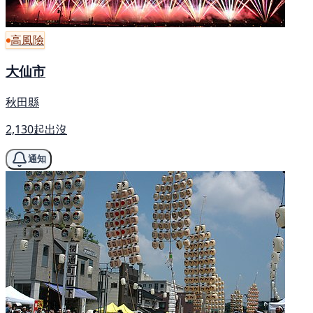
高風險
大仙市
秋田縣
2,130起出沒
通知