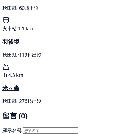
秋田縣 ·
60起出沒
火車站
1.1 km
羽後境
秋田縣 ·
119起出沒
山
4.3 km
米ヶ森
秋田縣 ·
276起出沒
留言 (0)
顯示名稱