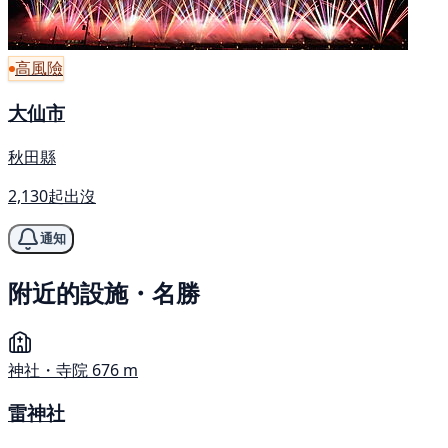
高風險
大仙市
秋田縣
2,130起出沒
通知
附近的設施・名勝
神社・寺院
676 m
雷神社