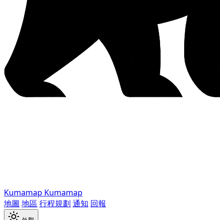
Kumamap
Kumamap
地圖
地區
行程規劃
通知
回報