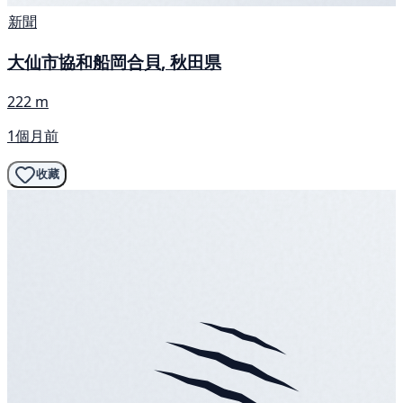
新聞
大仙市協和船岡合貝, 秋田県
222 m
1個月前
收藏