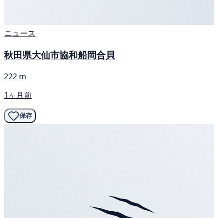
ニュース
秋田県大仙市協和船岡合貝
222 m
1ヶ月前
保存