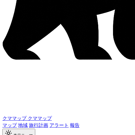
クママップ
クママップ
マップ
地域
旅行計画
アラート
報告