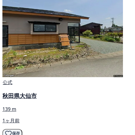
公式
秋田県大仙市
139 m
1ヶ月前
保存