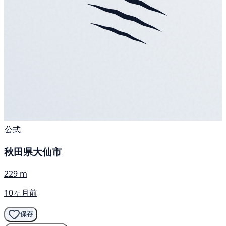
公式
秋田県大仙市
229 m
10ヶ月前
保存