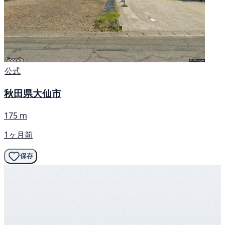
公式
秋田県大仙市
175 m
1ヶ月前
保存