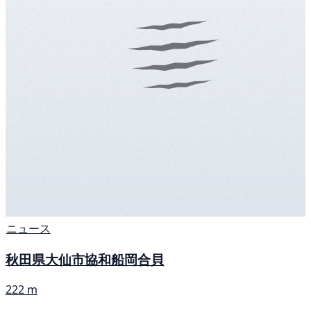
ニュース
秋田県大仙市協和船岡合貝
222 m