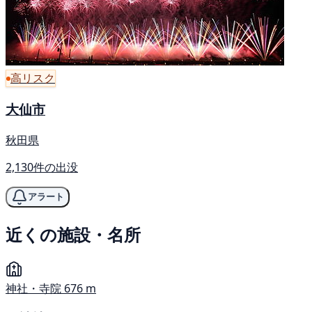
高リスク
大仙市
秋田県
2,130件の出没
アラート
近くの施設・名所
神社・寺院
676 m