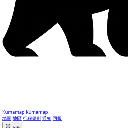
Kumamap
Kumamap
地圖
地區
行程規劃
通知
回報