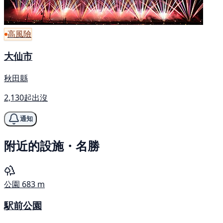
高風險
大仙市
秋田縣
2,130起出沒
通知
附近的設施・名勝
公園
683 m
駅前公園