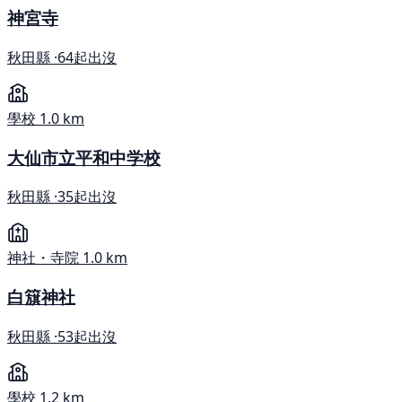
神宮寺
秋田縣 ·
64起出沒
學校
1.0 km
大仙市立平和中学校
秋田縣 ·
35起出沒
神社・寺院
1.0 km
白簱神社
秋田縣 ·
53起出沒
學校
1.2 km