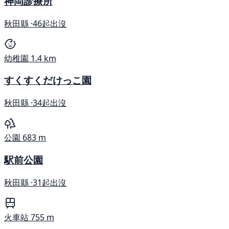
神岡診療所
秋田縣 ·
46起出沒
幼稚園
1.4 km
すくすくだけっこ園
秋田縣 ·
34起出沒
公園
683 m
駅前公園
秋田縣 ·
31起出沒
火車站
755 m