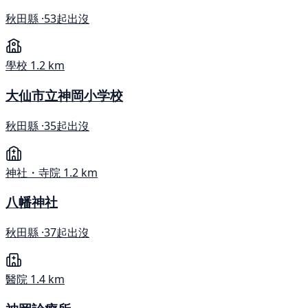
秋田縣 ·
53起出沒
學校
1.2 km
大仙市立神岡小学校
秋田縣 ·
35起出沒
神社・寺院
1.2 km
八幡神社
秋田縣 ·
37起出沒
醫院
1.4 km