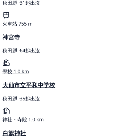
秋田縣 ·
31起出沒
火車站
755 m
神宮寺
秋田縣 ·
64起出沒
學校
1.0 km
大仙市立平和中学校
秋田縣 ·
35起出沒
神社・寺院
1.0 km
白簱神社