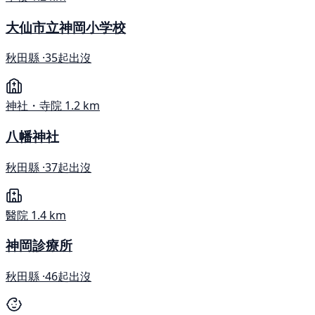
大仙市立神岡小学校
秋田縣 ·
35起出沒
神社・寺院
1.2 km
八幡神社
秋田縣 ·
37起出沒
醫院
1.4 km
神岡診療所
秋田縣 ·
46起出沒