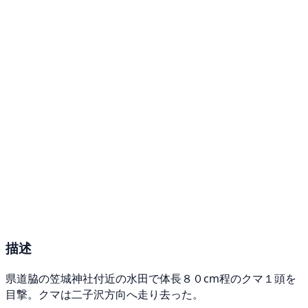
描述
県道脇の笠城神社付近の水田で体長８０cm程のクマ１頭を
目撃。クマは二子沢方向へ走り去った。