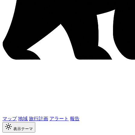
マップ
地域
旅行計画
アラート
報告
表示テーマ