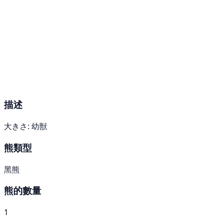
描述
大きさ: 幼獣
熊類型
黑熊
熊的數量
1