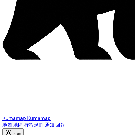
Kumamap
Kumamap
地圖
地區
行程規劃
通知
回報