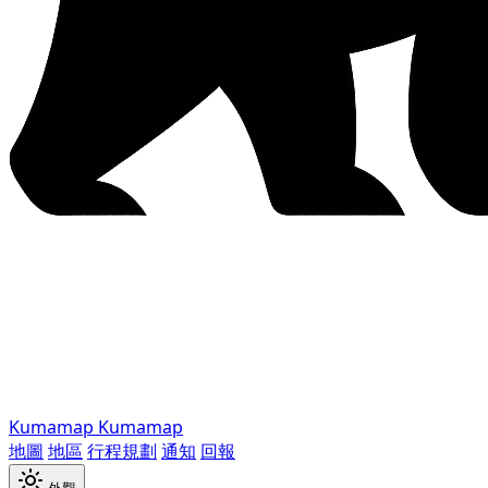
Kumamap
Kumamap
地圖
地區
行程規劃
通知
回報