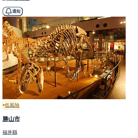
通知
低風險
勝山市
福井縣