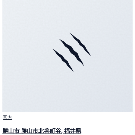
官方
勝山市 勝山市北谷町谷, 福井県