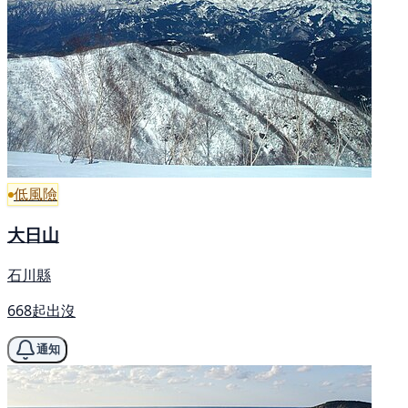
低風險
大日山
石川縣
668起出沒
通知