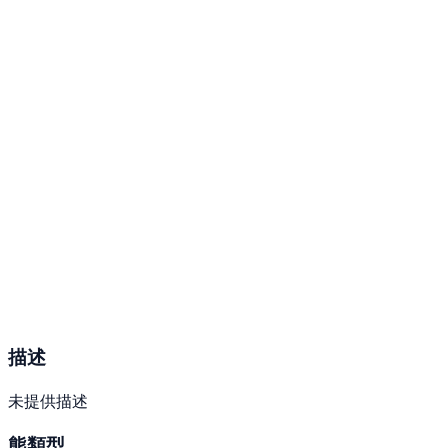
描述
未提供描述
熊類型