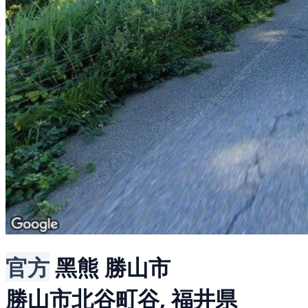
官方
黑熊
勝山市
勝山市北谷町谷, 福井県