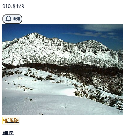
910起出沒
通知
低風險
經岳