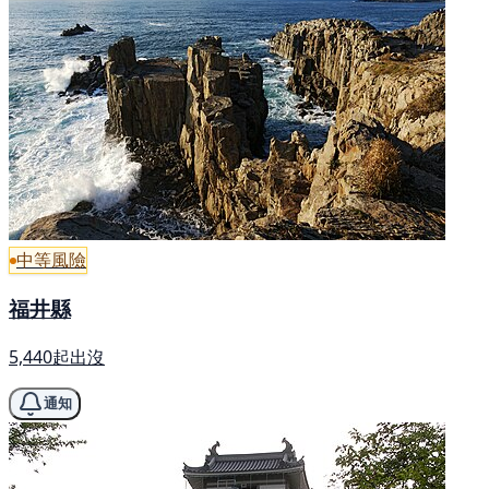
中等風險
福井縣
5,440起出沒
通知