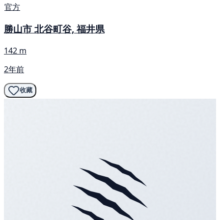
官方
勝山市 北谷町谷, 福井県
142 m
2年前
收藏