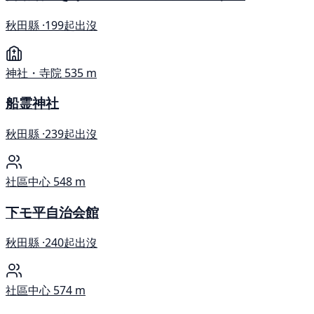
秋田縣 ·
199起出沒
神社・寺院
535 m
船霊神社
秋田縣 ·
239起出沒
社區中心
548 m
下モ平自治会館
秋田縣 ·
240起出沒
社區中心
574 m