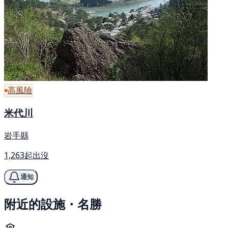
高風險
米代川
岩手縣
1,263起出沒
通知
附近的設施・名勝