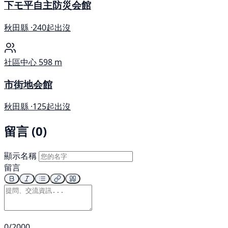
下モ平自主防災会館
秋田縣 ·
240起出沒
社區中心
598 m
市街地会館
秋田縣 ·
125起出沒
留言 (0)
顯示名稱
留言
0/2000