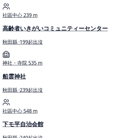
社區中心
239 m
高齢者いきがいコミュニティーセンター
秋田縣 ·
199起出沒
神社・寺院
535 m
船霊神社
秋田縣 ·
239起出沒
社區中心
548 m
下モ平自治会館
秋田縣 ·
240起出沒