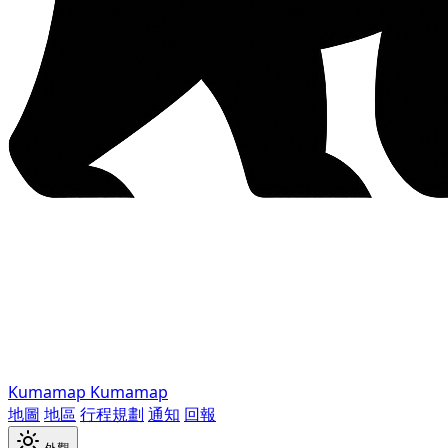
Kumamap
Kumamap
地圖
地區
行程規劃
通知
回報