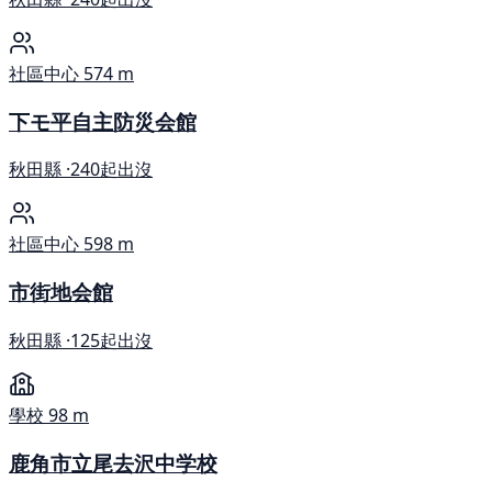
社區中心
574 m
下モ平自主防災会館
秋田縣 ·
240起出沒
社區中心
598 m
市街地会館
秋田縣 ·
125起出沒
學校
98 m
鹿角市立尾去沢中学校