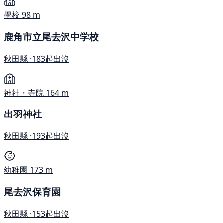
學校
98 m
鹿角市立尾去沢中学校
秋田縣 ·
183起出沒
神社・寺院
164 m
出羽神社
秋田縣 ·
193起出沒
幼稚園
173 m
尾去沢保育園
秋田縣 ·
153起出沒