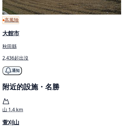
高風險
大館市
秋田縣
2,436起出沒
通知
附近的設施・名勝
山
1.4 km
萱刈山