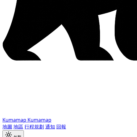
Kumamap
Kumamap
地圖
地區
行程規劃
通知
回報