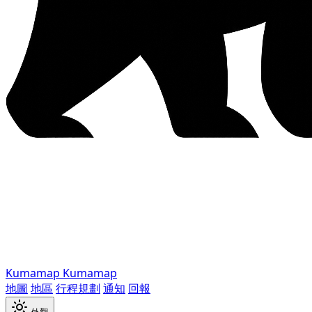
Kumamap
Kumamap
地圖
地區
行程規劃
通知
回報