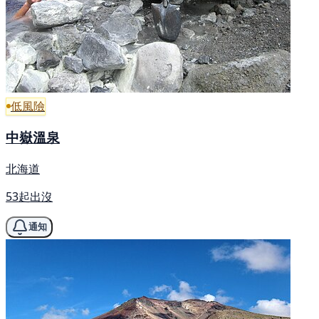
低風險
中嶽溫泉
北海道
53起出沒
通知