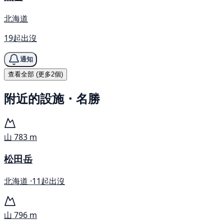
北海道
19起出沒
通知
查看全部 (更多2個)
附近的設施・名勝
山
783 m
松田岳
北海道 ·
11起出沒
山
796 m