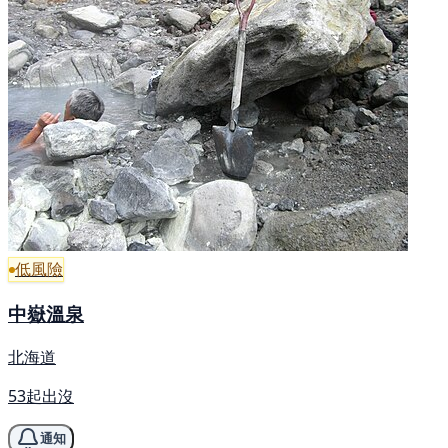
低風險
中嶽溫泉
北海道
53起出沒
通知