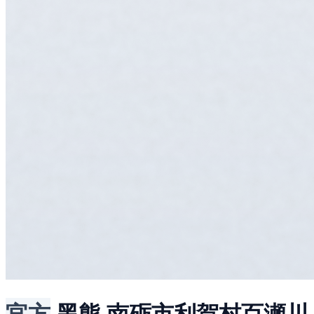
官方
黑熊
南砺市利賀村百瀬川,