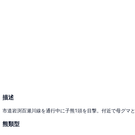
描述
市道岩渕百瀬川線を通行中に子熊1頭を目撃。付近で母グマ
熊類型