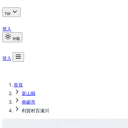
TW
登入
外觀
登入
首頁
富山縣
南砺市
利賀村百瀬川