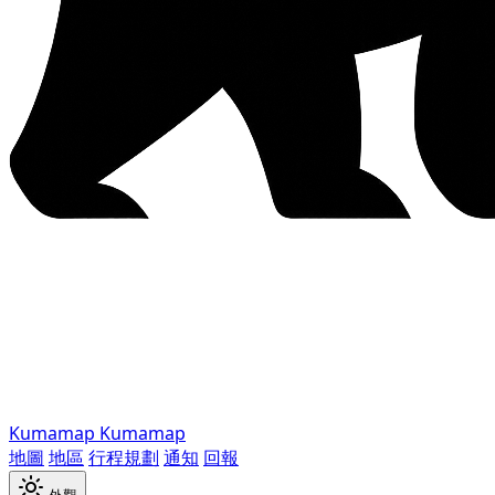
Kumamap
Kumamap
地圖
地區
行程規劃
通知
回報