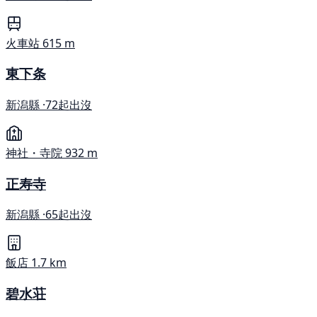
火車站
615 m
東下条
新潟縣 ·
72起出沒
神社・寺院
932 m
正寿寺
新潟縣 ·
65起出沒
飯店
1.7 km
碧水荘