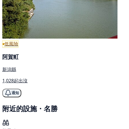
低風險
阿賀町
新潟縣
1,028起出沒
通知
附近的設施・名勝