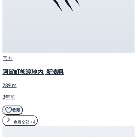
官方
阿賀町熊渡地内, 新潟県
289 m
3年前
收藏
查看全部
+4