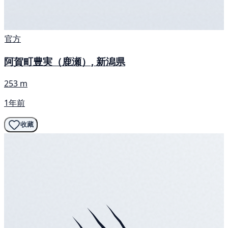
官方
阿賀町豊実（鹿瀬）, 新潟県
253 m
1年前
收藏