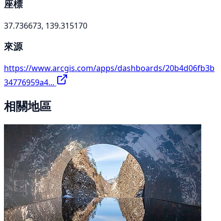
座標
37.736673, 139.315170
來源
https://www.arcgis.com/apps/dashboards/20b4d06fb3b
34776959a4...
相關地區