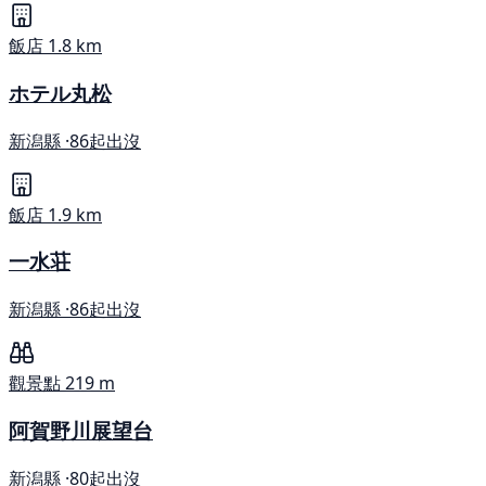
飯店
1.8 km
ホテル丸松
新潟縣 ·
86起出沒
飯店
1.9 km
一水荘
新潟縣 ·
86起出沒
觀景點
219 m
阿賀野川展望台
新潟縣 ·
80起出沒