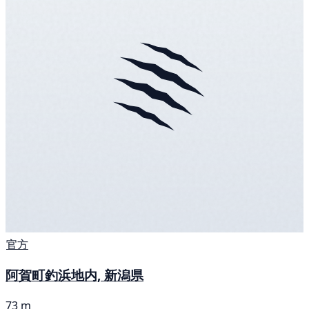
官方
阿賀町釣浜地内, 新潟県
73 m