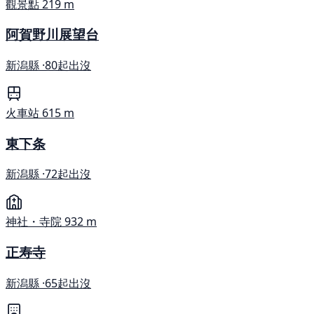
觀景點
219 m
阿賀野川展望台
新潟縣 ·
80起出沒
火車站
615 m
東下条
新潟縣 ·
72起出沒
神社・寺院
932 m
正寿寺
新潟縣 ·
65起出沒