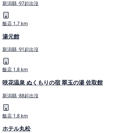
新潟縣 ·
97起出沒
飯店
1.7 km
湯元館
新潟縣 ·
91起出沒
飯店
1.8 km
咲花温泉 ぬくもりの宿 翠玉の湯 佐取館
新潟縣 ·
88起出沒
飯店
1.8 km
ホテル丸松