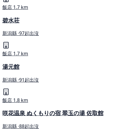
飯店
1.7 km
碧水荘
新潟縣 ·
97起出沒
飯店
1.7 km
湯元館
新潟縣 ·
91起出沒
飯店
1.8 km
咲花温泉 ぬくもりの宿 翠玉の湯 佐取館
新潟縣 ·
88起出沒