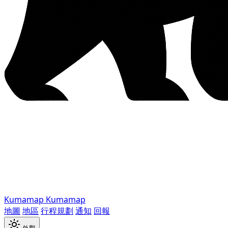
Kumamap
Kumamap
地圖
地區
行程規劃
通知
回報