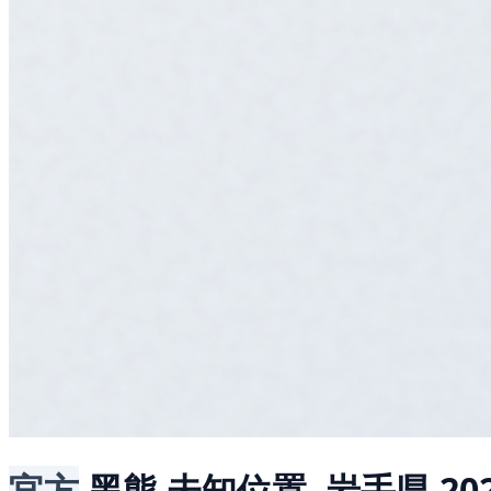
官方
黑熊
未知位置, 岩手県
20